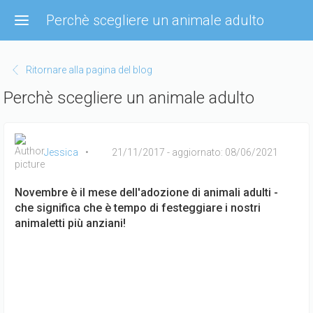
Salta
Perchè scegliere un animale adulto
al
contenuto
principale
Ritornare alla pagina del blog
Perchè scegliere un animale adulto
Jessica
21/11/2017
- aggiornato: 08/06/2021
Novembre è il mese dell'adozione di animali adulti -
che significa che è tempo di festeggiare i nostri
animaletti più anziani!