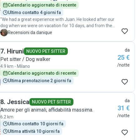
Calendario aggiornato di recente
Ultimo contatto 4 giorni fa
"We had a great experience with Juan. He looked after our
dog when we were on vacation for 10 days, and from the
very beginning he made us feel comfortable leaving our
D
Recensioni da danique
dog in his care. He kept us updated multiple times a day
with messages, photos, and videos, which made it so much
7
.
Hiruni
da
easier to relax while we were away. It was clear that our
NUOVO PET SITTER
25 €
dog was happy, comfortable, and very well cared for. He is
Pet sitter / Dog walker
reliable, attentive, and genuinely cares about the animals
/notte
4.9 km - Milano
he looks after. We would definitely recommend him to
Calendario aggiornato di recente
anyone looking for a trustworthy and communicative dog
Ultima prenotazione 2 giorni fa
sitter."
8
.
Jessica
da
NUOVO PET SITTER
31 €
Amore per gli animali, affidabilità massima.
/notte
6.2 km
Ultimo contatto 10 giorni fa
Ultima attività 10 giorni fa