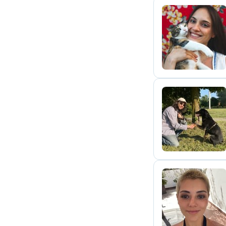
A
L
D