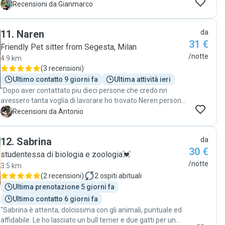
She provided daily updates by sending us pictures of our
G
Recensioni da Gianmarco
pets and always responded in a timely manner! Sneha is
extremely reliable and very sweet! Much recommended!!!
11
.
Naren
da
We will definitely reach out to her again. "
31 €
Friendly Pet sitter from Segesta, Milan
/notte
4.9 km
(
3 recensioni
)
Ultimo contatto 9 giorni fa
Ultima attività ieri
"Dopo aver contattato piu dieci persone che credo nn
avessero tanta voglia di lavorare ho trovato Neren persona
attentissima a Barone e davvero amante dei cani. Che dire
A
Recensioni da Antonio
certe persone bisogna tenersele strette primo perche sono
bravissime con gli animali secondo perche se si sono
12
.
Sabrina
da
messe in gioco lo fanno infondo... grande Neren alla
30 €
prossima"
studentessa di biologia e zoologia💓
/notte
3.5 km
(
2 recensioni
)
2
ospiti abituali
Ultima prenotazione 5 giorni fa
Ultimo contatto 6 giorni fa
"Sabrina è attenta, dolcissima con gli animali, puntuale ed
affidabile. Le ho lasciato un bull terrier e due gatti per un