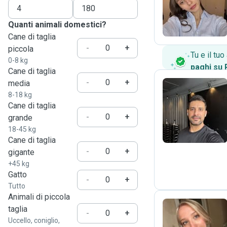
B
Quanti animali domestici?
Cane di taglia
-
+
piccola
Tu e il tu
0-8 kg
paghi su
Cane di taglia
-
+
media
8-18 kg
Cane di taglia
E
-
+
grande
18-45 kg
Cane di taglia
-
+
gigante
+45 kg
Gatto
-
+
Tutto
Animali di piccola
taglia
-
+
Uccello, coniglio,