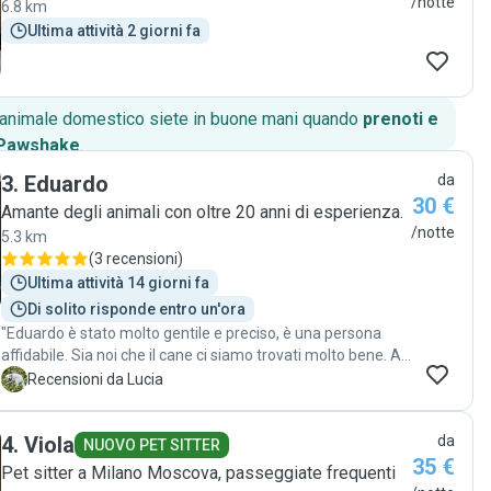
/notte
6.8 km
Ultima attività 2 giorni fa
o animale domestico siete in buone mani quando
prenoti e
 Pawshake
.
3
.
Eduardo
da
30 €
Amante degli animali con oltre 20 anni di esperienza.
/notte
5.3 km
(
3 recensioni
)
Ultima attività 14 giorni fa
Di solito risponde entro un'ora
"Eduardo è stato molto gentile e preciso, è una persona
affidabile. Sia noi che il cane ci siamo trovati molto bene. A
presto! 🤗 "
L
Recensioni da Lucia
4
.
Viola
da
NUOVO PET SITTER
35 €
Pet sitter a Milano Moscova, passeggiate frequenti