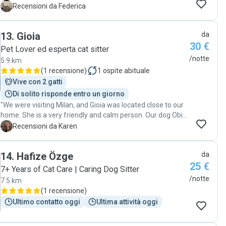
intero fine settimana e lei ha saputo gestirli con grande
F
Recensioni da Federica
dolcezza. Davvero una bella esperienza. "
13
.
Gioia
da
30 €
Pet Lover ed esperta cat sitter
/notte
5.9 km
(
1 recensione
)
1
ospite abituale
Vive con 2 gatti
Di solito risponde entro un giorno
"We were visiting Milan, and Gioia was located close to our
home. She is a very friendly and calm person. Our dog Obi
was right at ease with her as soon as she came to the
K
Recensioni da Karen
house. She is always prompt with her communication, and
we will definitely use her services when we come to Milan
14
.
Hafize Özge
da
again."
25 €
7+ Years of Cat Care | Caring Dog Sitter
/notte
7.5 km
(
1 recensione
)
Ultimo contatto oggi
Ultima attività oggi