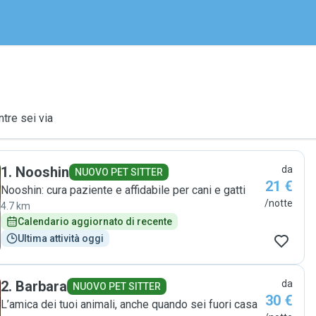
ntre sei via
1
.
Nooshin
da
NUOVO PET SITTER
21 €
Nooshin: cura paziente e affidabile per cani e gatti
/notte
4.7 km
Calendario aggiornato di recente
Ultima attività oggi
2
.
Barbara
da
NUOVO PET SITTER
30 €
L’amica dei tuoi animali, anche quando sei fuori casa