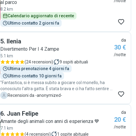
/notte
al parco
8.2 km
Calendario aggiornato di recente
Ultimo contatto 2 giorni fa
5
.
Ilenia
da
30 €
Divertimento Per I 4 Zampe
/notte
5.1 km
(
24 recensioni
)
9
ospiti abituali
Ultima prenotazione 4 giorni fa
Ultimo contatto 10 giorni fa
"Fantastica, si è messa subito a giocare col monello, ha
conosciuto l'altra gatta. È stata brava e ci ha fatto sentire a
nostro agio a lasciarla in casa nostra coi nostri gatti. La
-
Recensioni da -anonymized-
nostra petsitter!"
6
.
Juan Felipe
da
20 €
Amante degli animali con anni di esperienza 💙
/notte
7.1 km
(
4 recensioni
)
1
ospite abituale