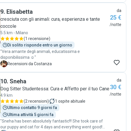
9
.
Elisabetta
da
25 €
cresciuta con gli animali: cura, esperienza e tante
/notte
coccole
5.5 km - Milano
(
1 recensione
)
Di solito risponde entro un giorno
"Vera amante degli animali, educatissima e
disponibilissima ☺️"
C
Recensioni da Costanza
10
.
Sneha
da
30 €
Dog Sitter Studentessa: Cura e Affetto per il tuo Cane
/notte
4.9 km
(
2 recensioni
)
1
ospite abituale
Ultimo contatto 9 giorni fa
Ultima attività 5 giorni fa
"Sneha has been absolutely fantastic!!! She took care of
our puppy and cat for 4 days and everything went good!