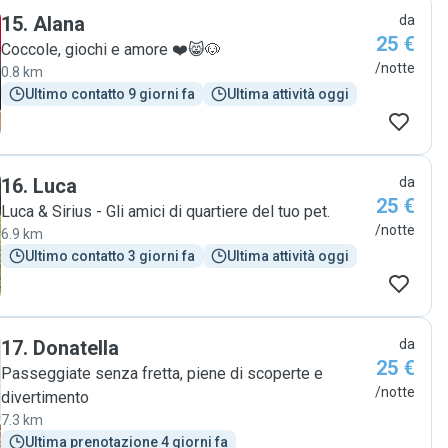
15
.
Alana
da
25 €
Coccole, giochi e amore ❤️😸🐶
/notte
0.8 km
Ultimo contatto 9 giorni fa
Ultima attività oggi
16
.
Luca
da
25 €
Luca & Sirius - Gli amici di quartiere del tuo pet.
/notte
6.9 km
Ultimo contatto 3 giorni fa
Ultima attività oggi
17
.
Donatella
da
25 €
Passeggiate senza fretta, piene di scoperte e
/notte
divertimento
7.3 km
Ultima prenotazione 4 giorni fa