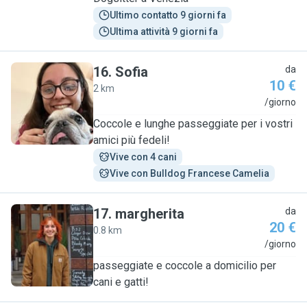
Ultimo contatto 9 giorni fa
Ultima attività 9 giorni fa
16
.
Sofia
da
10 €
2 km
S
/giorno
Coccole e lunghe passeggiate per i vostri
amici più fedeli!
Vive con 4 cani
Vive con Bulldog Francese Camelia
17
.
margherita
da
20 €
0.8 km
M
/giorno
passeggiate e coccole a domicilio per
cani e gatti!