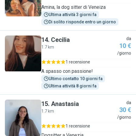
Amina, la dog sitter di Veneiza
Ultima attività 3 giorni fa
Di solito risponde entro un giorno
14
.
Cecilia
da
10 €
1.7 km
C
/giorno
1 recensione
A spasso con passione!
Ultimo contatto 10 giorni fa
Ultima attività 8 giorni fa
15
.
Anastasia
da
30 €
1.7 km
A
/giorno
1 recensione
Dogsitter a Venezia