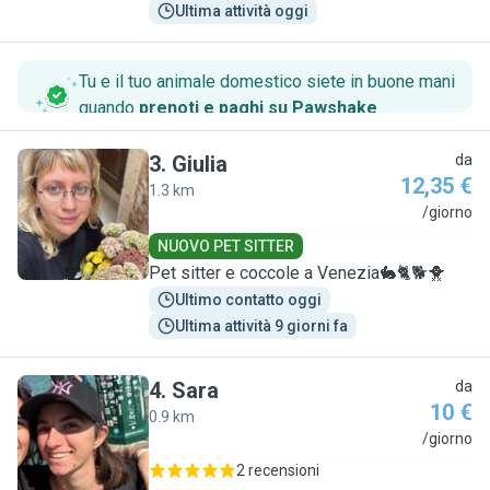
Ultima attività oggi
Tu e il tuo animale domestico siete in buone mani
quando
prenoti e paghi su Pawshake
.
3
.
Giulia
da
12,35 €
1.3 km
G
/giorno
NUOVO PET SITTER
Pet sitter e coccole a Venezia🐇🐈🐕🐥
Ultimo contatto oggi
Ultima attività 9 giorni fa
4
.
Sara
da
10 €
0.9 km
S
/giorno
2 recensioni