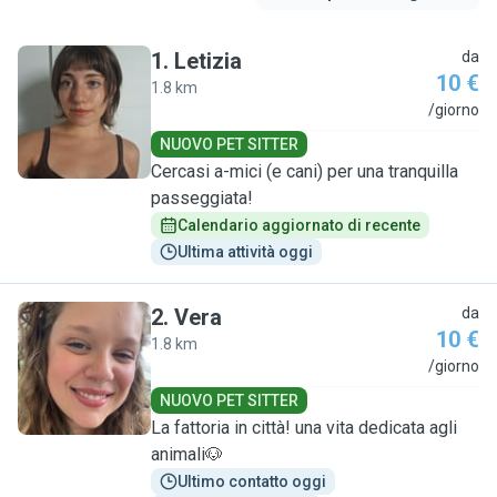
1
.
Letizia
da
10 €
1.8 km
L
/giorno
NUOVO PET SITTER
Cercasi a-mici (e cani) per una tranquilla
passeggiata!
Calendario aggiornato di recente
Ultima attività oggi
2
.
Vera
da
10 €
1.8 km
V
/giorno
NUOVO PET SITTER
La fattoria in città! una vita dedicata agli
animali🐶
Ultimo contatto oggi