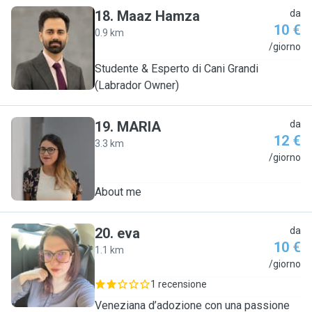
18
.
Maaz Hamza
da
10 €
0.9 km
M
/giorno
Studente & Esperto di Cani Grandi
(Labrador Owner)
19
.
MARIA
da
12 €
3.3 km
M
/giorno
About me
20
.
eva
da
10 €
1.1 km
E
/giorno
1 recensione
Veneziana d’adozione con una passione