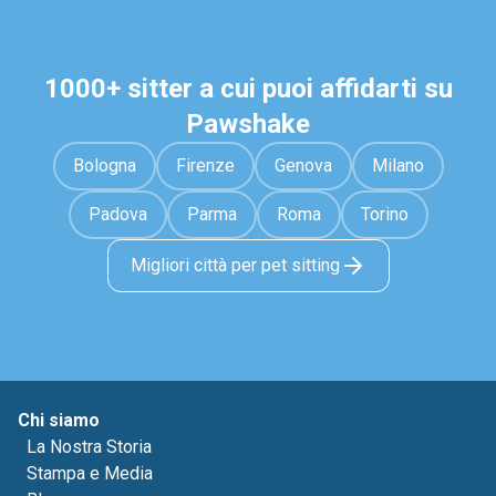
1000+ sitter a cui puoi affidarti su
Pawshake
Bologna
Firenze
Genova
Milano
Padova
Parma
Roma
Torino
Migliori città per pet sitting
Chi siamo
La Nostra Storia
Stampa e Media