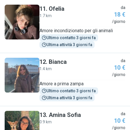
11
.
Ofelia
da
18 €
1.7 km
O
/giorno
Amore incondizionato per gli animali
Ultimo contatto 3 giorni fa
Ultima attività 3 giorni fa
12
.
Bianca
da
10 €
1.4 km
B
/giorno
Amore a prima zampa
Ultimo contatto 3 giorni fa
Ultima attività 3 giorni fa
13
.
Amina Sofia
da
10 €
0.9 km
A
/giorno