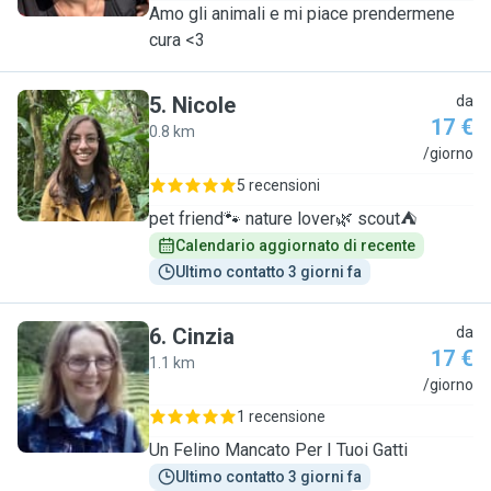
Amo gli animali e mi piace prendermene
cura <3
5
.
Nicole
da
17 €
0.8 km
N
/giorno
5 recensioni
pet friend🐾 nature lover🌿 scout⛺
Calendario aggiornato di recente
Ultimo contatto 3 giorni fa
6
.
Cinzia
da
17 €
1.1 km
C
/giorno
1 recensione
Un Felino Mancato Per I Tuoi Gatti
Ultimo contatto 3 giorni fa