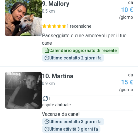
9
.
Mallory
da
10 €
0.5 km
M
/giorno
1 recensione
Passeggiate e cure amorevoli per il tuo
cane
Calendario aggiornato di recente
Ultimo contatto 2 giorni fa
10
.
Martina
da
15 €
0.9 km
M
/giorno
1
ospite abituale
Vacanze da cane!
Ultimo contatto 3 giorni fa
Ultima attività 3 giorni fa