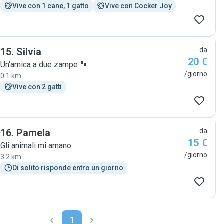
Vive con 1 cane, 1 gatto
Vive con Cocker Joy
15
.
Silvia
da
20 €
Un'amica a due zampe 🐾
/giorno
0.1 km
Vive con 2 gatti
16
.
Pamela
da
15 €
Gli animali mi amano
/giorno
3.2 km
Di solito risponde entro un giorno
1