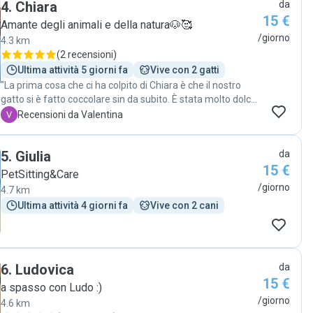
4
.
Chiara
da
15 €
Amante degli animali e della natura🐶🥰
/giorno
4.3 km
(
2 recensioni
)
Ultima attività 5 giorni fa
Vive con 2 gatti
"La prima cosa che ci ha colpito di Chiara è che il nostro
gatto si è fatto coccolare sin da subito. È stata molto dolce
e professionale nell’accudire il nostro gattone,
V
Recensioni da Valentina
sicuramente sarà la nostra Cat Sitter di fiducia. Grazie
ancora Chiara!!"
5
.
Giulia
da
15 €
PetSitting&Care
/giorno
4.7 km
Ultima attività 4 giorni fa
Vive con 2 cani
6
.
Ludovica
da
15 €
a spasso con Ludo :)
/giorno
4.6 km