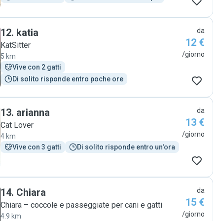
12
.
katia
da
12 €
KatSitter
/giorno
5 km
Vive con 2 gatti
Di solito risponde entro poche ore
13
.
arianna
da
13 €
Cat Lover
/giorno
4 km
Vive con 3 gatti
Di solito risponde entro un'ora
14
.
Chiara
da
15 €
Chiara – coccole e passeggiate per cani e gatti
/giorno
4.9 km