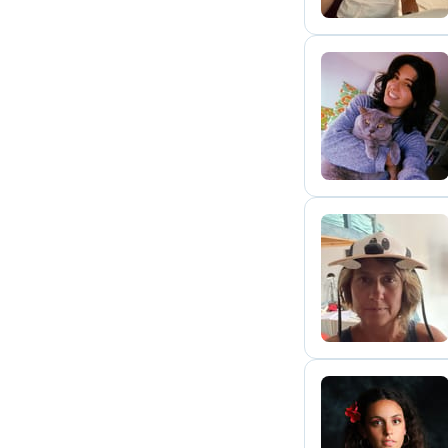
K
A
C