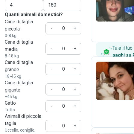
A
Quanti animali domestici?
Cane di taglia
-
+
piccola
0-8 kg
Cane di taglia
Tu e il tu
-
+
media
paghi su
8-18 kg
Cane di taglia
-
+
grande
18-45 kg
G
Cane di taglia
-
+
gigante
+45 kg
Gatto
-
+
Tutto
Animali di piccola
taglia
-
+
Uccello, coniglio,