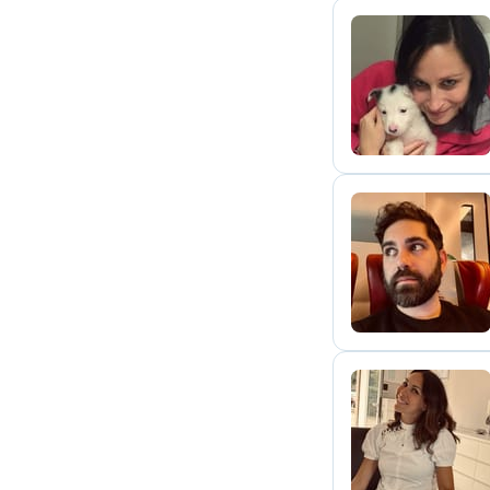
V
G
M