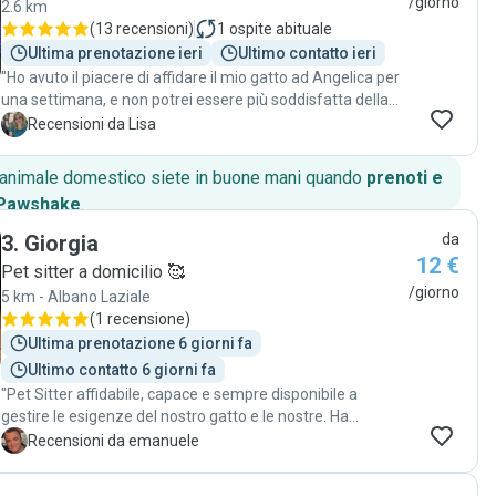
/giorno
2.6 km
(
13 recensioni
)
1
ospite abituale
Ultima prenotazione ieri
Ultimo contatto ieri
"Ho avuto il piacere di affidare il mio gatto ad Angelica per
una settimana, e non potrei essere più soddisfatta della
sua cura. Durante tutto il periodo, è venuta a casa mia ogni
L
Recensioni da Lisa
giorno, assicurandosi che il mio micio avesse tutto ciò di
cui aveva bisogno: cibo, acqua fresca e, naturalmente,
o animale domestico siete in buone mani quando
prenoti e
tante coccole! Angelica è stata estremamente attenta e
 Pawshake
.
professionale, inviandomi aggiornamenti regolari e
persino dei video del mio gatto. Questi piccoli gesti mi
3
.
Giorgia
da
hanno fatto sentire molto più tranquilla, sapendo che il
12 €
Pet sitter a domicilio 🥰
mio amico a quattro zampe era in ottime mani. Consiglio
/giorno
5 km - Albano Laziale
vivamente Angelica a chi cerca una cat sitter affidabile e
(
1 recensione
)
premurosa!"
Ultima prenotazione 6 giorni fa
Ultimo contatto 6 giorni fa
"Pet Sitter affidabile, capace e sempre disponibile a
gestire le esigenze del nostro gatto e le nostre. Ha
collaborato con noi due volte e lo farà sicuramente in
E
Recensioni da emanuele
futuro. Super promossa!!!!"