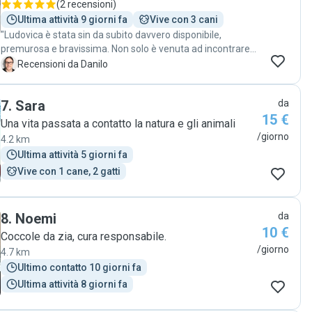
(
2 recensioni
)
Ultima attività 9 giorni fa
Vive con 3 cani
"Ludovica è stata sin da subito davvero disponibile,
premurosa e bravissima. Non solo è venuta ad incontrare
prestissimo i nostri gatti per stabilire un ottimo feeling, ma
D
Recensioni da Danilo
si è soprattutto dimostrata espertissima e rapidissima
nell'imparare tutti i vari dettagli. Durante le sue visite ci ha
7
.
Sara
da
scritto sempre un report con tanto di immagini e video. Ci
15 €
ha fatto stare tranquilli e ciò è assolutamente impagabile.
Una vita passata a contatto la natura e gli animali
Grazie tantissimo Ludovica"
/giorno
4.2 km
Ultima attività 5 giorni fa
Vive con 1 cane, 2 gatti
8
.
Noemi
da
10 €
Coccole da zia, cura responsabile.
/giorno
4.7 km
Ultimo contatto 10 giorni fa
Ultima attività 8 giorni fa