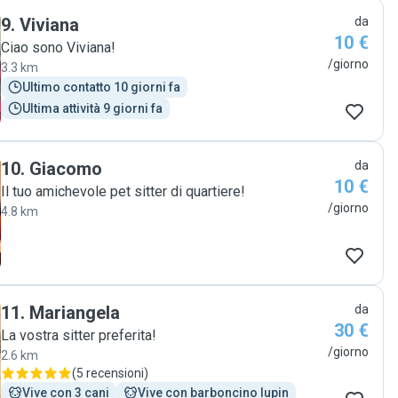
9
.
Viviana
da
10 €
Ciao sono Viviana!
/giorno
3.3 km
Ultimo contatto 10 giorni fa
Ultima attività 9 giorni fa
10
.
Giacomo
da
10 €
Il tuo amichevole pet sitter di quartiere!
/giorno
4.8 km
11
.
Mariangela
da
30 €
La vostra sitter preferita!
/giorno
2.6 km
(
5 recensioni
)
Vive con 3 cani
Vive con barboncino lupin