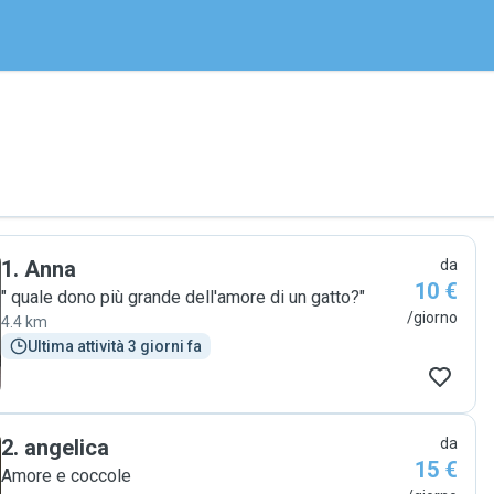
1
.
Anna
da
10 €
" quale dono più grande dell'amore di un gatto?"
/giorno
4.4 km
Ultima attività 3 giorni fa
2
.
angelica
da
15 €
Amore e coccole