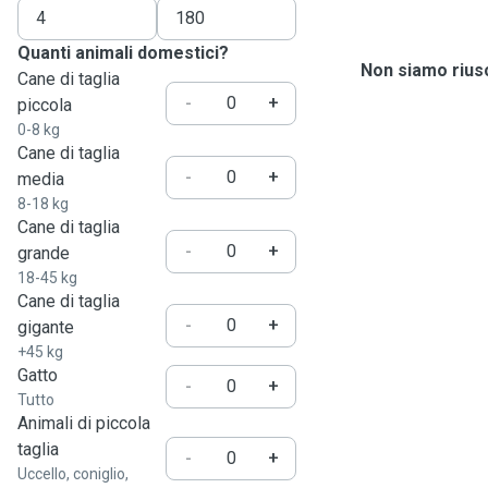
Quanti animali domestici?
Non siamo riusc
Cane di taglia
-
+
piccola
0-8 kg
Cane di taglia
-
+
media
8-18 kg
Cane di taglia
-
+
grande
18-45 kg
Cane di taglia
-
+
gigante
+45 kg
Gatto
-
+
Tutto
Animali di piccola
taglia
-
+
Uccello, coniglio,