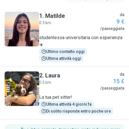
1
.
Matilde
da
9 €
0.3 km
M
/passeggiata
studentessa universitaria con esperienza
☀️
Ultimo contatto oggi
Ultima attività oggi
2
.
Laura
da
15 €
0.5 km
L
/passeggiata
La tua pet sitter!
Ultima attività 4 giorni fa
Di solito risponde entro poche ore