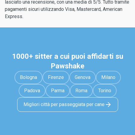
lasciato una recensione, con una media di 5/5. Tutto tramite
pagamenti sicuri utilizzando Visa, Mastercard, American
Express.
1000+ sitter a cui puoi affidarti su
Pawshake
Bologna
Firenze
Genova
Milano
Padova
Parma
Roma
Torino
Migliori città per passeggiata per cane