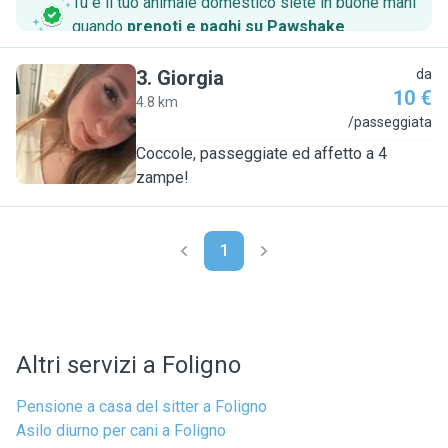
Tu e il tuo animale domestico siete in buone mani
quando
prenoti e paghi su Pawshake
.
3
.
Giorgia
da
10 €
4.8 km
G
/passeggiata
Coccole, passeggiate ed affetto a 4
zampe!
1
Altri servizi a Foligno
Pensione a casa del sitter a Foligno
Asilo diurno per cani a Foligno