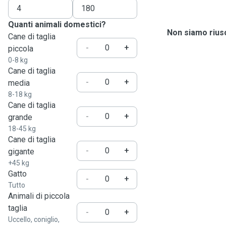
Quanti animali domestici?
Non siamo riusc
Cane di taglia
-
+
piccola
0-8 kg
Cane di taglia
-
+
media
8-18 kg
Cane di taglia
-
+
grande
18-45 kg
Cane di taglia
-
+
gigante
+45 kg
Gatto
-
+
Tutto
Animali di piccola
taglia
-
+
Uccello, coniglio,