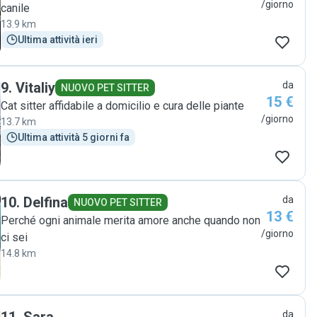
/giorno
canile
13.9 km
Ultima attività ieri
9
.
Vitaliy
da
NUOVO PET SITTER
15 €
Cat sitter affidabile a domicilio e cura delle piante
/giorno
13.7 km
Ultima attività 5 giorni fa
10
.
Delfina
da
NUOVO PET SITTER
13 €
Perché ogni animale merita amore anche quando non
/giorno
ci sei
14.8 km
da