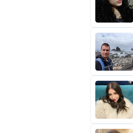
S
V
D