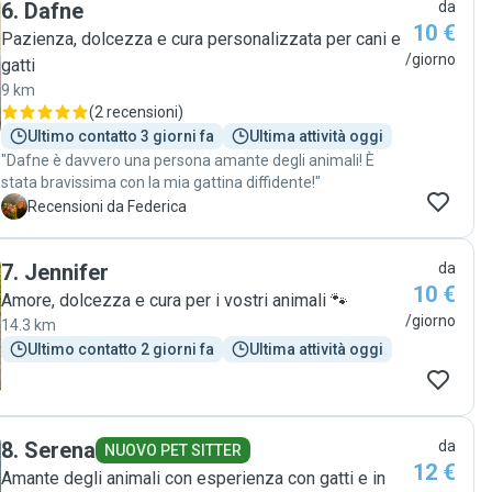
6
.
Dafne
da
10 €
Pazienza, dolcezza e cura personalizzata per cani e
/giorno
gatti
9 km
(
2 recensioni
)
Ultimo contatto 3 giorni fa
Ultima attività oggi
"Dafne è davvero una persona amante degli animali! È
stata bravissima con la mia gattina diffidente!"
F
Recensioni da Federica
7
.
Jennifer
da
10 €
Amore, dolcezza e cura per i vostri animali 🐾
/giorno
14.3 km
Ultimo contatto 2 giorni fa
Ultima attività oggi
8
.
Serena
da
NUOVO PET SITTER
12 €
Amante degli animali con esperienza con gatti e in