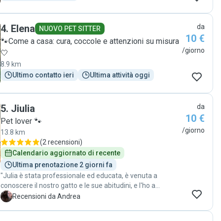
profonda e rara. Se vi serve una catsitter vi assicuro che
non potrete trovare di meglio.! Questa recensione è stata
scritta da mia moglie, ci teneva tanto."
4
.
Elena
da
NUOVO PET SITTER
10 €
🐾Come a casa: cura, coccole e attenzioni su misura
/giorno
🤍
8.9 km
Ultimo contatto ieri
Ultima attività oggi
5
.
Jiulia
da
10 €
Pet lover 🐾
/giorno
13.8 km
(
2 recensioni
)
Calendario aggiornato di recente
Ultima prenotazione 2 giorni fa
"Julia è stata professionale ed educata, è venuta a
conoscere il nostro gatto e le sue abitudini, e l'ho a
coccolato, gestito il cibo e accomodato tutte le stranezze
A
Recensioni da Andrea
di bruno alla perfezione. Raccomandatissima, e di sicuro
torneremo da lei quando ne avremo bisogno "