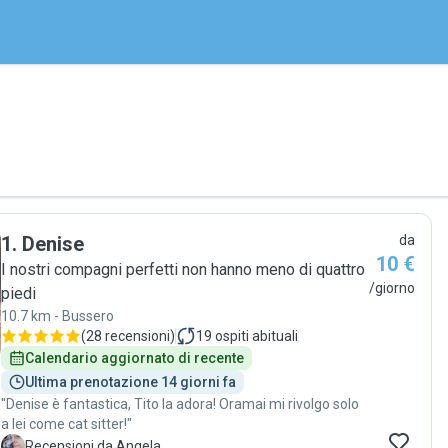
1
.
Denise
da
10 €
I nostri compagni perfetti non hanno meno di quattro
/giorno
piedi
10.7 km - Bussero
(
28 recensioni
)
19
ospiti abituali
Calendario aggiornato di recente
Ultima prenotazione 14 giorni fa
"Denise è fantastica, Tito la adora! Oramai mi rivolgo solo
a lei come cat sitter!"
A
Recensioni da Angela