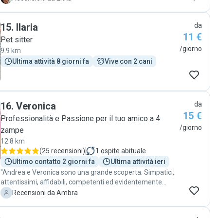
15
.
Ilaria
da
11 €
Pet sitter
/giorno
9.9 km
Ultima attività 8 giorni fa
Vive con 2 cani
16
.
Veronica
da
15 €
Professionalità e Passione per il tuo amico a 4
/giorno
zampe
12.8 km
(
25 recensioni
)
1
ospite abituale
Ultimo contatto 2 giorni fa
Ultima attività ieri
"Andrea e Veronica sono una grande scoperta. Simpatici,
attentissimi, affidabili, competenti ed evidentemente
appassionati…. il nostro micio è stato accudito e coccolato
A
Recensioni da Ambra
e noi rassicurati da foto/ video. Sicuramente ci affideremo
ancora a loro… per la gioia di Lillo! CONSIGLIATISSIMI!!!! "