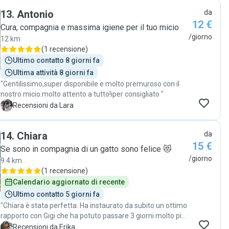
13
.
Antonio
da
12 €
Cura, compagnia e massima igiene per il tuo micio
/giorno
12 km
(
1 recensione
)
Ultimo contatto 8 giorni fa
Ultima attività 8 giorni fa
"Gentilissimo,super disponibile e molto premuroso con il
nostro micio.molto attento a tutto!iper consigliato "
L
Recensioni da Lara
14
.
Chiara
da
15 €
Se sono in compagnia di un gatto sono felice 😻
/giorno
9.4 km
(
1 recensione
)
Calendario aggiornato di recente
Ultimo contatto 5 giorni fa
"Chiara è stata perfetta. Ha instaurato da subito un ottimo
rapporto con Gigi che ha potuto passare 3 giorni molto più
rilassato. Siamo contentissimi 😻"
E
Recensioni da Erika