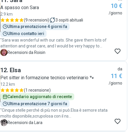
11
.
Sara
10 €
A spasso con Sara
/giorno
2.9 km
(
9 recensioni
)
3
ospiti abituali
Ultima prenotazione 4 giorni fa
Ultimo contatto ieri
"Sara was wonderful with our cats. She gave them lots of
attention and great care, and I would be very happy to
book her again. She even managed to get one of the shy
R
Recensioni da Roisin
cats to trust her 🥰 top marks! "
12
.
Elsa
da
11 €
Pet sitter in formazione tecnico veterinario 🐾
/giorno
12.2 km
(
1 recensione
)
Calendario aggiornato di recente
Ultima prenotazione 7 giorni fa
"Cinque stelle perché di più non si può.Elsa è semore stata
molto disponibile,scrupolosa con il ns
micio,gentile,educata e attenta a tutto!"
L
Recensioni da Lara