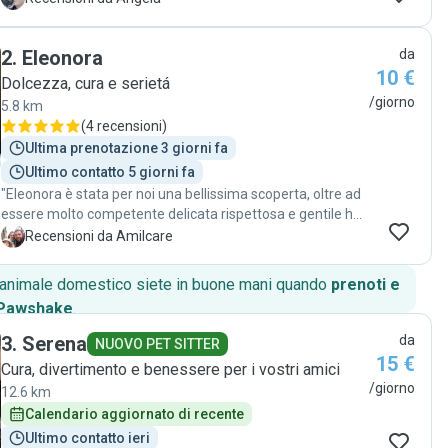
2
.
Eleonora
da
10 €
Dolcezza, cura e serietá
/giorno
5.8 km
(
4 recensioni
)
Ultima prenotazione 3 giorni fa
Ultimo contatto 5 giorni fa
"Eleonora è stata per noi una bellissima scoperta, oltre ad
essere molto competente delicata rispettosa e gentile ha
conquistato i nostri tre gattini, Nefti, Floky, Lillo, due dei
A
Recensioni da Amilcare
quali paurosissimi e molto diffidenti.Non avendoli lasciati
mai con nessuno eravamo un po' ansiosi( soprattutto io),
o animale domestico siete in buone mani quando
prenoti e
Eleonora in pochi giorni è riuscita non solo a farsi
 Pawshake
.
avvicinare dai nostri pelosetti ma addirittura ad ottenere
grandi risultati, mandandoci foto e video di coccole con
3
.
Serena
da
NUOVO PET SITTER
tutti e tre. Già dopo il primo giorno di foto e video ci siamo
15 €
Cura, divertimento e benessere per i vostri amici
rilassati, vedendo con quanto amore si è occupata di
/giorno
12.6 km
loro.Conosce bene il mondo felino ed è profondamente
innamorata dei gatti.Puntualissima e sottolineo persona di
Calendario aggiornato di recente
fiducia in tutti i sensi. Se posso aggiungere un'anima
Ultimo contatto ieri