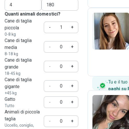
Quanti animali domestici?
Cane di taglia
-
+
piccola
E
0-8 kg
Cane di taglia
-
+
media
8-18 kg
Cane di taglia
-
+
grande
18-45 kg
Cane di taglia
Tu e il tu
-
+
gigante
paghi su
+45 kg
Gatto
-
+
Tutto
S
Animali di piccola
taglia
-
+
Uccello, coniglio,