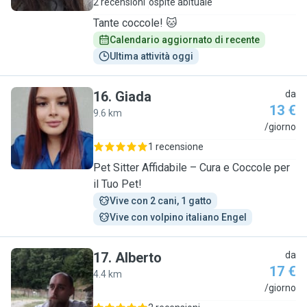
2 recensioni
ospite abituale
Tante coccole! 🐱
Calendario aggiornato di recente
Ultima attività oggi
16
.
Giada
da
13 €
9.6 km
G
/giorno
1 recensione
Pet Sitter Affidabile – Cura e Coccole per
il Tuo Pet!
Vive con 2 cani, 1 gatto
Vive con volpino italiano Engel
17
.
Alberto
da
17 €
4.4 km
A
/giorno