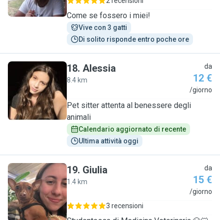
2 recensioni
Come se fossero i miei!
Vive con 3 gatti
Di solito risponde entro poche ore
18
.
Alessia
da
12 €
8.4 km
A
/giorno
Pet sitter attenta al benessere degli
animali
Calendario aggiornato di recente
Ultima attività oggi
19
.
Giulia
da
15 €
1.4 km
G
/giorno
3 recensioni