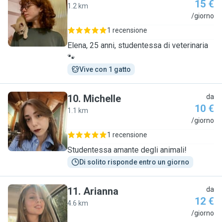
15 €
1.2 km
E
/giorno
1 recensione
Elena, 25 anni, studentessa di veterinaria
🐾
Vive con 1 gatto
10
.
Michelle
da
10 €
1.1 km
M
/giorno
1 recensione
Studentessa amante degli animali!
Di solito risponde entro un giorno
11
.
Arianna
da
12 €
4.6 km
A
/giorno