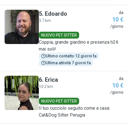
5
.
Edoardo
da
10 €
3.7 km
E
/giorno
NUOVO PET SITTER
Coppia, grande giardino e presenza h24:
mai soli!
Ultimo contatto 12 giorni fa
Ultima attività 7 giorni fa
6
.
Erica
da
10 €
10.2 km
E
/giorno
NUOVO PET SITTER
Il tuo cucciolo seguito come a casa:
Cat&Dog Sitter Perugia