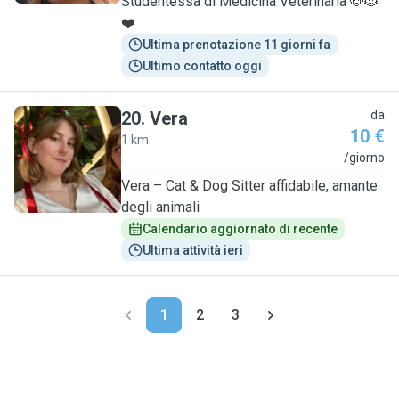
Studentessa di Medicina Veterinaria 🐶🐱
❤️
Ultima prenotazione 11 giorni fa
Ultimo contatto oggi
20
.
Vera
da
10 €
1 km
V
/giorno
Vera – Cat & Dog Sitter affidabile, amante
degli animali
Calendario aggiornato di recente
Ultima attività ieri
1
2
3