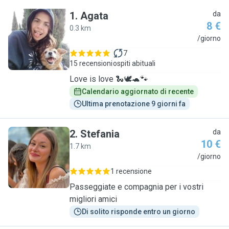
1
.
Agata
da
8 €
0.3 km
A
/giorno
7
15 recensioni
ospiti abituali
Love is love 🐍🕊️🐢🐾
Calendario aggiornato di recente
Ultima prenotazione 9 giorni fa
2
.
Stefania
da
10 €
1.7 km
S
/giorno
1 recensione
Passeggiate e compagnia per i vostri
migliori amici
Di solito risponde entro un giorno