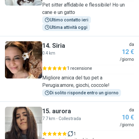
Pet sitter affidabile e flessibile! Ho un
cane e un gatto
Ultimo contatto ieri
Ultima attività oggi
14
.
Siria
da
12 €
0.4 km
S
/giorno
1 recensione
Migliore amica del tuo pet a
Perugia:amore, giochi, coccole!
Di solito risponde entro un giorno
15
.
aurora
da
10 €
7.7 km - Collestrada
A
/giorno
1