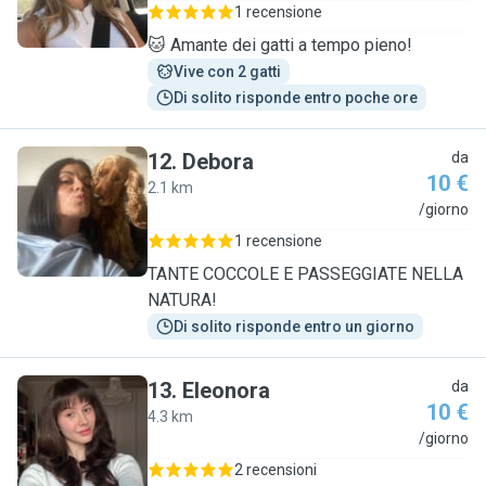
1 recensione
🐱 Amante dei gatti a tempo pieno!
Vive con 2 gatti
Di solito risponde entro poche ore
12
.
Debora
da
10 €
2.1 km
D
/giorno
1 recensione
TANTE COCCOLE E PASSEGGIATE NELLA
NATURA!
Di solito risponde entro un giorno
13
.
Eleonora
da
10 €
4.3 km
E
/giorno
2 recensioni