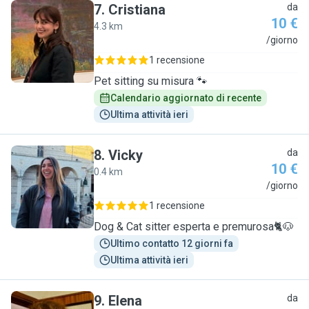
7
.
Cristiana
da
10 €
4.3 km
C
/giorno
1 recensione
Pet sitting su misura 🐾
Calendario aggiornato di recente
Ultima attività ieri
8
.
Vicky
da
10 €
0.4 km
V
/giorno
1 recensione
Dog & Cat sitter esperta e premurosa🐈🐶
Ultimo contatto 12 giorni fa
Ultima attività ieri
9
.
Elena
da