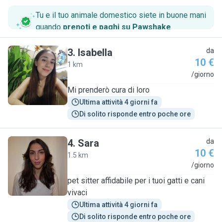
Tu e il tuo animale domestico siete in buone mani
quando
prenoti e paghi su Pawshake
.
3
.
Isabella
da
10 €
1 km
I
/giorno
Mi prenderò cura di loro
Ultima attività 4 giorni fa
Di solito risponde entro poche ore
4
.
Sara
da
10 €
1.5 km
S
/giorno
pet sitter affidabile per i tuoi gatti e cani
vivaci
Ultima attività 4 giorni fa
Di solito risponde entro poche ore