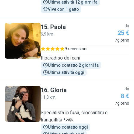
Ultima attività 12 giorni fa
Vive con 1 gatto
15
.
Paola
da
25 €
6.9 km
P
/giorno
9 recensioni
Il paradiso dei cani
Ultimo contatto 2 giorni fa
Ultima attività oggi
16
.
Gloria
da
8 €
11.3 km
G
/giorno
Specialista in fusa, croccantini e
tranquillità 🐾😸
Ultimo contatto oggi