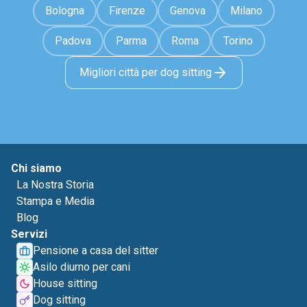
Bologna
Firenze
Genova
Milano
Padova
Parma
Roma
Torino
Migliori città per dog sitting
Chi siamo
La Nostra Storia
Stampa e Media
Blog
Servizi
Pensione a casa del sitter
Asilo diurno per cani
House sitting
Dog sitting