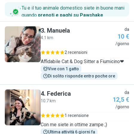
Tu e il tuo animale domestico siete in buone mani
quando
prenoti e paghi su Pawshake
.
3
.
Manuela
da
10 €
4.1 km
M
/giorno
2 recensioni
Affidabile Cat & Dog Sitter a Fiumicino❤
Vive con 1 gatto
Di solito risponde entro poche ore
4
.
Federica
da
12,5 €
10.7 km
F
/giorno
1 recensione
Con me siete in ottime zampe ;)
Ultima attività 6 giorni fa