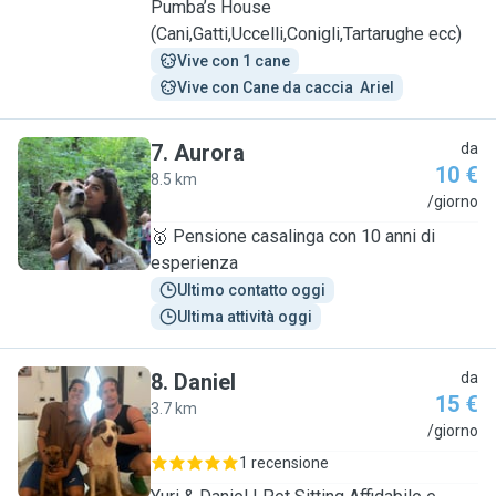
Pumba’s House
(Cani,Gatti,Uccelli,Conigli,Tartarughe ecc)
Vive con 1 cane
Vive con Cane da caccia  Ariel
7
.
Aurora
da
10 €
8.5 km
A
/giorno
🥇 Pensione casalinga con 10 anni di
esperienza
Ultimo contatto oggi
Ultima attività oggi
8
.
Daniel
da
15 €
3.7 km
D
/giorno
1 recensione