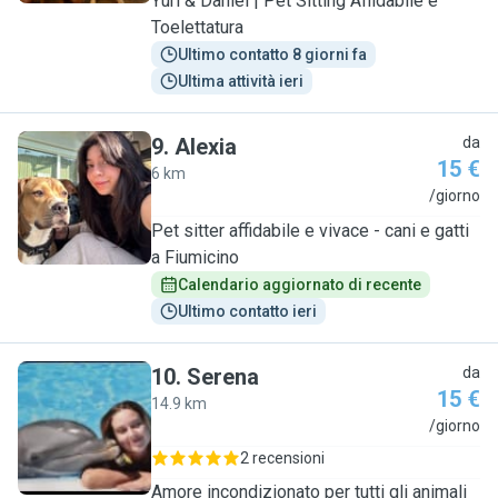
Yuri & Daniel | Pet Sitting Affidabile e
Toelettatura
Ultimo contatto 8 giorni fa
Ultima attività ieri
9
.
Alexia
da
15 €
6 km
A
/giorno
Pet sitter affidabile e vivace - cani e gatti
a Fiumicino
Calendario aggiornato di recente
Ultimo contatto ieri
10
.
Serena
da
15 €
14.9 km
S
/giorno
2 recensioni
Amore incondizionato per tutti gli animali