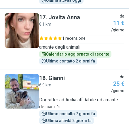
Ultima attività oggi
17
.
Jovita Anna
da
11 €
8.1 km
J
/giorno
1 recensione
amante degli animali
Calendario aggiornato di recente
Ultimo contatto 2 giorni fa
18
.
Gianni
da
25 €
6.9 km
G
/giorno
Dogsitter ad Acilia affidabile ed amante
dei cani 🐾
Ultimo contatto 7 giorni fa
Ultima attività 2 giorni fa