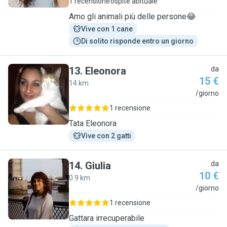
1 recensione
ospite abituale
Amo gli animali più delle persone😂
Vive con 1 cane
Di solito risponde entro un giorno
13
.
Eleonora
da
15 €
14 km
E
/giorno
1 recensione
Tata Eleonora
Vive con 2 gatti
14
.
Giulia
da
10 €
0.9 km
G
/giorno
1 recensione
Gattara irrecuperabile