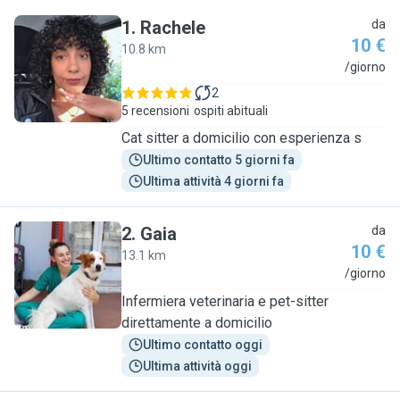
1
.
Rachele
da
10 €
10.8 km
R
/giorno
2
5 recensioni
ospiti abituali
Cat sitter a domicilio con esperienza s
Ultimo contatto 5 giorni fa
Ultima attività 4 giorni fa
2
.
Gaia
da
10 €
13.1 km
G
/giorno
Infermiera veterinaria e pet-sitter
direttamente a domicilio
Ultimo contatto oggi
Ultima attività oggi