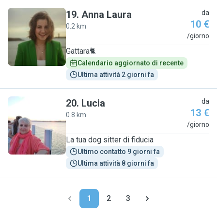
19
.
Anna Laura
da
10 €
0.2 km
A
/giorno
Gattara🐈
Calendario aggiornato di recente
Ultima attività 2 giorni fa
20
.
Lucia
da
13 €
0.8 km
L
/giorno
La tua dog sitter di fiducia
Ultimo contatto 9 giorni fa
Ultima attività 8 giorni fa
1
2
3