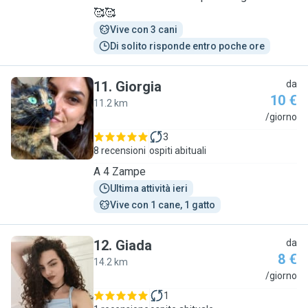
🥰🥰
Vive con 3 cani
Di solito risponde entro poche ore
11
.
Giorgia
da
10 €
11.2 km
G
/giorno
3
8 recensioni
ospiti abituali
A 4 Zampe
Ultima attività ieri
Vive con 1 cane, 1 gatto
12
.
Giada
da
8 €
14.2 km
G
/giorno
1