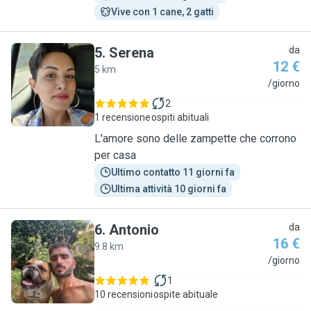
Vive con 1 cane, 2 gatti
5
.
Serena
da
12 €
5 km
S
/giorno
2
1 recensione
ospiti abituali
L'amore sono delle zampette che corrono
per casa
Ultimo contatto 11 giorni fa
Ultima attività 10 giorni fa
6
.
Antonio
da
16 €
9.8 km
A
/giorno
1
10 recensioni
ospite abituale