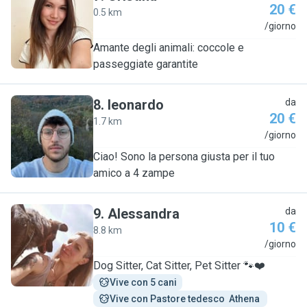
20 €
0.5 km
C
/giorno
Amante degli animali: coccole e
passeggiate garantite
8
.
leonardo
da
20 €
1.7 km
L
/giorno
Ciao! Sono la persona giusta per il tuo
amico a 4 zampe
9
.
Alessandra
da
10 €
8.8 km
A
/giorno
Dog Sitter, Cat Sitter, Pet Sitter 🐾❤️
Vive con 5 cani
Vive con Pastore tedesco  Athena 