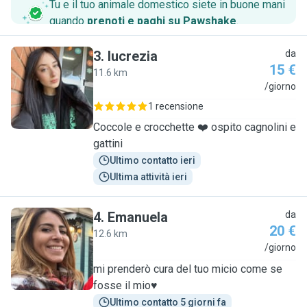
Tu e il tuo animale domestico siete in buone mani
quando
prenoti e paghi su Pawshake
.
3
.
lucrezia
da
15 €
11.6 km
L
/giorno
1 recensione
Coccole e crocchette ❤️ ospito cagnolini e
gattini
Ultimo contatto ieri
Ultima attività ieri
4
.
Emanuela
da
20 €
12.6 km
E
/giorno
mi prenderò cura del tuo micio come se
fosse il mio♥️
Ultimo contatto 5 giorni fa