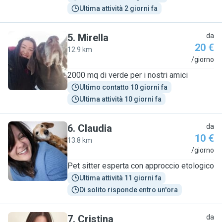
Ultima attività 2 giorni fa
5
.
Mirella
da
20 €
12.9 km
M
/giorno
2000 mq di verde per i nostri amici
Ultimo contatto 10 giorni fa
Ultima attività 10 giorni fa
6
.
Claudia
da
10 €
13.8 km
C
/giorno
Pet sitter esperta con approccio etologico
Ultima attività 11 giorni fa
Di solito risponde entro un'ora
7
.
Cristina
da