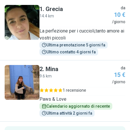
1
.
Grecia
da
10 €
14.4 km
G
/giorno
La perfezione per i cuccioli,tanto amore ai
vostri piccoli
Ultima prenotazione 5 giorni fa
Ultimo contatto 4 giorni fa
2
.
Mina
da
15 €
9.6 km
M
/giorno
1 recensione
Paws & Love
Calendario aggiornato di recente
Ultima attività 2 giorni fa