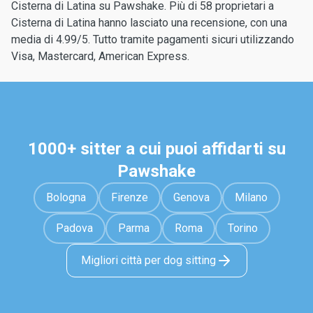
Cisterna di Latina su Pawshake. Più di 58 proprietari a
Cisterna di Latina hanno lasciato una recensione, con una
media di 4.99/5. Tutto tramite pagamenti sicuri utilizzando
Visa, Mastercard, American Express.
1000+ sitter a cui puoi affidarti su
Pawshake
Bologna
Firenze
Genova
Milano
Padova
Parma
Roma
Torino
Migliori città per dog sitting