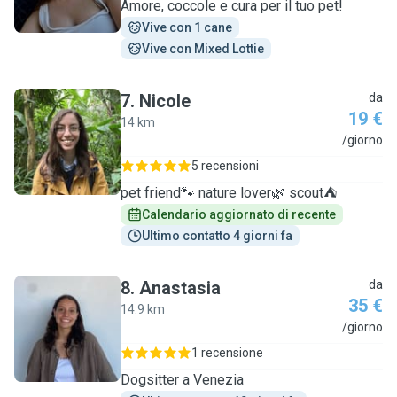
Amore, coccole e cura per il tuo pet!
Vive con 1 cane
Vive con Mixed Lottie
7
.
Nicole
da
19 €
14 km
N
/giorno
5 recensioni
pet friend🐾 nature lover🌿 scout⛺
Calendario aggiornato di recente
Ultimo contatto 4 giorni fa
8
.
Anastasia
da
35 €
14.9 km
A
/giorno
1 recensione
Dogsitter a Venezia