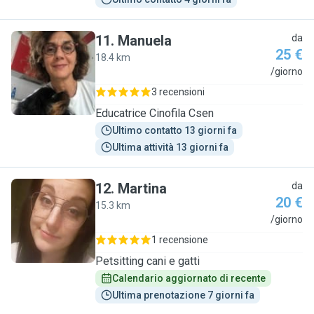
11
.
Manuela
da
25 €
18.4 km
M
/giorno
3 recensioni
Educatrice Cinofila Csen
Ultimo contatto 13 giorni fa
Ultima attività 13 giorni fa
12
.
Martina
da
20 €
15.3 km
M
/giorno
1 recensione
Petsitting cani e gatti
Calendario aggiornato di recente
Ultima prenotazione 7 giorni fa