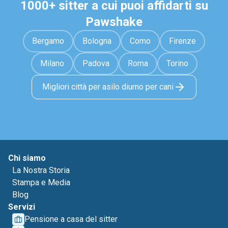
1000+ sitter a cui puoi affidarti su
Pawshake
Bergamo
Bologna
Como
Firenze
Milano
Padova
Roma
Torino
Migliori città per asilo diurno per cani
Chi siamo
La Nostra Storia
Stampa e Media
Blog
Servizi
Pensione a casa del sitter