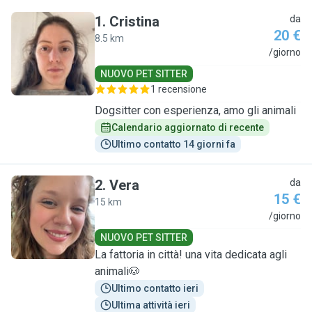
1
.
Cristina
da
20 €
8.5 km
C
/giorno
NUOVO PET SITTER
1 recensione
Dogsitter con esperienza, amo gli animali
Calendario aggiornato di recente
Ultimo contatto 14 giorni fa
2
.
Vera
da
15 €
15 km
V
/giorno
NUOVO PET SITTER
La fattoria in città! una vita dedicata agli
animali🐶
Ultimo contatto ieri
Ultima attività ieri