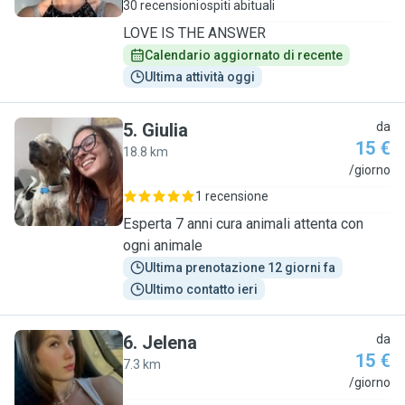
30 recensioni
ospiti abituali
LOVE IS THE ANSWER
Calendario aggiornato di recente
Ultima attività oggi
5
.
Giulia
da
15 €
18.8 km
G
/giorno
1 recensione
Esperta 7 anni cura animali attenta con
ogni animale
Ultima prenotazione 12 giorni fa
Ultimo contatto ieri
6
.
Jelena
da
15 €
7.3 km
J
/giorno