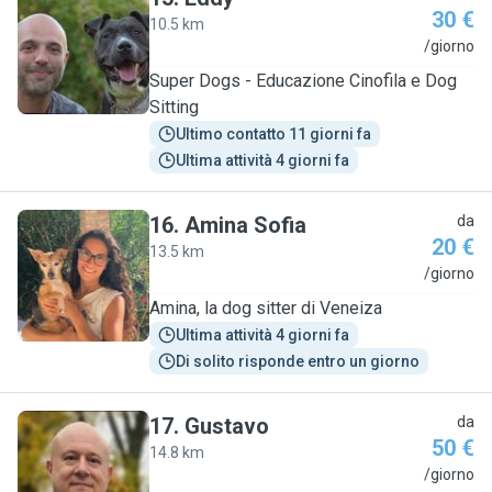
30 €
10.5 km
E
/giorno
Super Dogs - Educazione Cinofila e Dog
Sitting
Ultimo contatto 11 giorni fa
Ultima attività 4 giorni fa
16
.
Amina Sofia
da
20 €
13.5 km
A
/giorno
Amina, la dog sitter di Veneiza
Ultima attività 4 giorni fa
Di solito risponde entro un giorno
17
.
Gustavo
da
50 €
14.8 km
G
/giorno