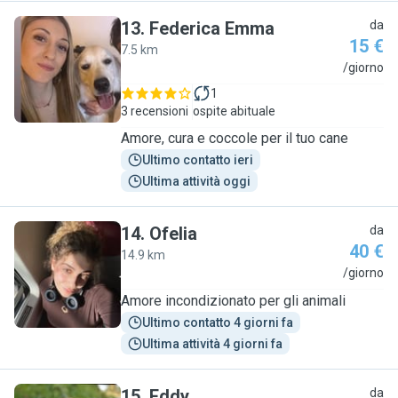
13
.
Federica Emma
da
15 €
7.5 km
F
/giorno
1
3 recensioni
ospite abituale
Amore, cura e coccole per il tuo cane
Ultimo contatto ieri
Ultima attività oggi
14
.
Ofelia
da
40 €
14.9 km
O
/giorno
Amore incondizionato per gli animali
Ultimo contatto 4 giorni fa
Ultima attività 4 giorni fa
15
.
Eddy
da