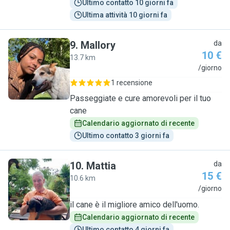
Ultimo contatto 10 giorni fa
Ultima attività 10 giorni fa
9
.
Mallory
da
10 €
13.7 km
M
/giorno
1 recensione
Passeggiate e cure amorevoli per il tuo
cane
Calendario aggiornato di recente
Ultimo contatto 3 giorni fa
10
.
Mattia
da
15 €
10.6 km
M
/giorno
il cane è il migliore amico dell'uomo.
Calendario aggiornato di recente
Ultimo contatto 4 giorni fa