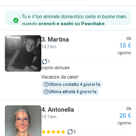
Tu e il tuo animale domestico siete in buone mani
quando
prenoti e paghi su Pawshake
.
3
.
Martina
da
15 €
14.2 km
M
/giorno
1
ospite abituale
Vacanze da cane!
Ultimo contatto 4 giorni fa
Ultima attività 4 giorni fa
4
.
Antonella
da
20 €
19.7 km
A
/giorno
3