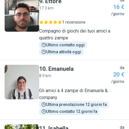
9
.
Ettore
da
16 €
17.3 km
E
/giorno
1 recensione
​Compagno di giochi dei tuoi amici a
quattro zampe
Ultimo contatto oggi
Ultima attività oggi
10
.
Emanuela
da
20 €
8.9 km
E
/giorno
Gli amici a 4 zampe di Emanuela &
company
Ultima prenotazione 12 giorni fa
Ultimo contatto 12 giorni fa
11
.
Isabella
da