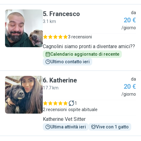
5
.
Francesco
da
20 €
3.1 km
F
/giorno
3 recensioni
Cagnolini siamo pronti a diventare amici??
Calendario aggiornato di recente
Ultimo contatto ieri
6
.
Katherine
da
20 €
17.7 km
K
/giorno
1
2 recensioni
ospite abituale
Katherine Vet Sitter
Ultima attività ieri
Vive con 1 gatto