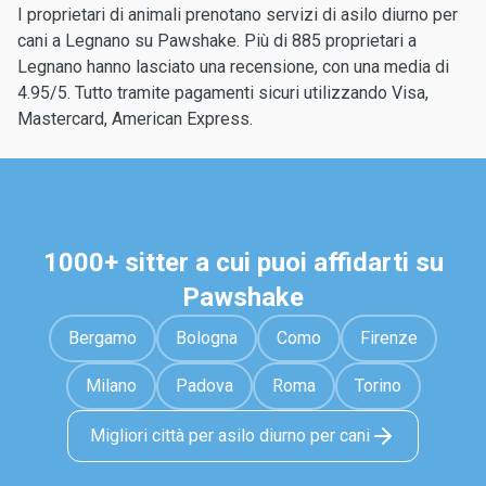
I proprietari di animali prenotano servizi di asilo diurno per
cani a Legnano su Pawshake. Più di 885 proprietari a
Legnano hanno lasciato una recensione, con una media di
4.95/5. Tutto tramite pagamenti sicuri utilizzando Visa,
Mastercard, American Express.
1000+ sitter a cui puoi affidarti su
Pawshake
Bergamo
Bologna
Como
Firenze
Milano
Padova
Roma
Torino
Migliori città per asilo diurno per cani