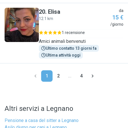
20
.
Elisa
da
15 €
12.1 km
E
/giorno
1 recensione
Amici animali benvenuti
Ultimo contatto 13 giorni fa
Ultima attività oggi
1
2
...
4
Altri servizi a Legnano
Pensione a casa del sitter a Legnano
Asilo diurno per cani a Legnano