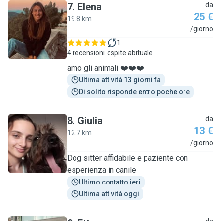
7
.
Elena
da
25 €
19.8 km
E
/giorno
1
4 recensioni
ospite abituale
amo gli animali ❤️❤️❤️
Ultima attività 13 giorni fa
Di solito risponde entro poche ore
8
.
Giulia
da
13 €
12.7 km
G
/giorno
Dog sitter affidabile e paziente con
esperienza in canile
Ultimo contatto ieri
Ultima attività oggi