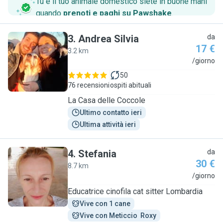
Tu e il tuo animale domestico siete in buone mani
quando
prenoti e paghi su Pawshake
.
3
.
Andrea Silvia
da
17 €
3.2 km
A
/giorno
50
76 recensioni
ospiti abituali
La Casa delle Coccole
Ultimo contatto ieri
Ultima attività ieri
4
.
Stefania
da
30 €
8.7 km
S
/giorno
Educatrice cinofila cat sitter Lombardia
Vive con 1 cane
Vive con Meticcio  Roxy