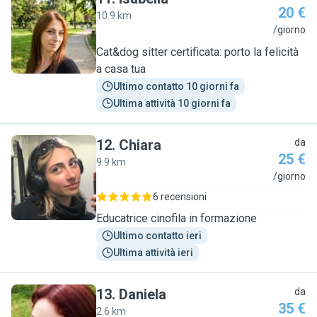
20 €
10.9 km
I
/giorno
Cat&dog sitter certificata: porto la felicità
a casa tua
Ultimo contatto 10 giorni fa
Ultima attività 10 giorni fa
12
.
Chiara
da
25 €
9.9 km
C
/giorno
6 recensioni
Educatrice cinofila in formazione
Ultimo contatto ieri
Ultima attività ieri
13
.
Daniela
da
35 €
2.6 km