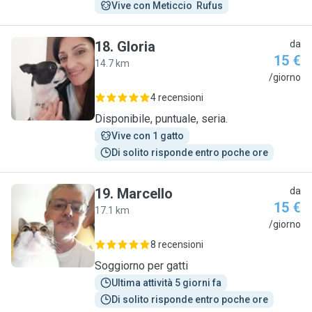
Vive con Meticcio  Rufus
18
.
Gloria
da
15 €
14.7 km
G
/giorno
4 recensioni
Disponibile, puntuale, seria.
Vive con 1 gatto
Di solito risponde entro poche ore
19
.
Marcello
da
15 €
17.1 km
M
/giorno
8 recensioni
Soggiorno per gatti
Ultima attività 5 giorni fa
Di solito risponde entro poche ore