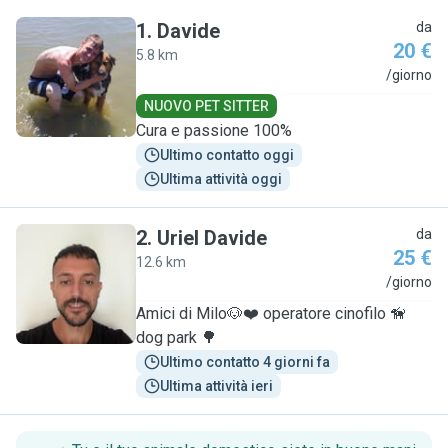
1
.
Davide
da
20 €
5.8 km
D
/giorno
NUOVO PET SITTER
Cura e passione 100%
Ultimo contatto oggi
Ultima attività oggi
2
.
Uriel Davide
da
25 €
12.6 km
U
/giorno
Amici di Milo🐶❤️ operatore cinofilo 🦮
dog park 🌳
Ultimo contatto 4 giorni fa
Ultima attività ieri