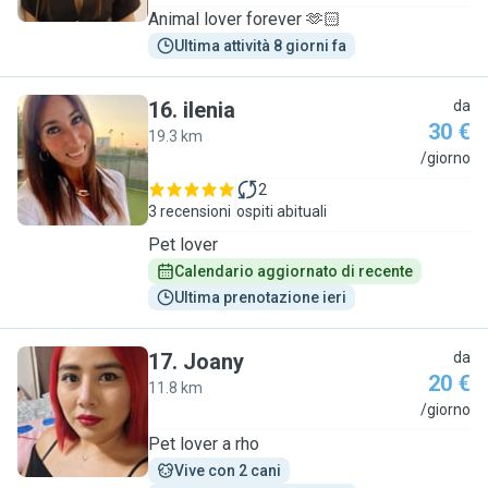
Animal lover forever 🫶🏻
Ultima attività 8 giorni fa
16
.
ilenia
da
30 €
19.3 km
I
/giorno
2
3 recensioni
ospiti abituali
Pet lover
Calendario aggiornato di recente
Ultima prenotazione ieri
17
.
Joany
da
20 €
11.8 km
J
/giorno
Pet lover a rho
Vive con 2 cani