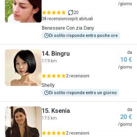
D
/giorno
20
38 recensioni
ospiti abituali
Benessere Con zia Dany
Di solito risponde entro poche ore
14
.
Bingru
da
10 €
17.9 km
B
/giorno
2 recensioni
Shelly
Di solito risponde entro un giorno
15
.
Ksenia
da
20 €
17.5 km
K
/giorno
2 recensioni