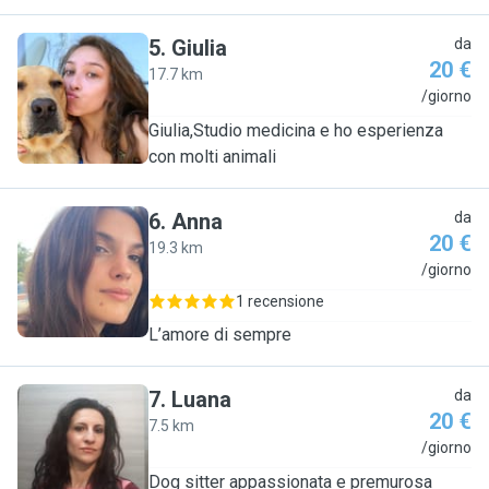
5
.
Giulia
da
20 €
17.7 km
G
/giorno
Giulia,Studio medicina e ho esperienza
con molti animali
6
.
Anna
da
20 €
19.3 km
A
/giorno
1 recensione
L’amore di sempre
7
.
Luana
da
20 €
7.5 km
L
/giorno
Dog sitter appassionata e premurosa