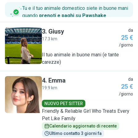
Tu e il tuo animale domestico siete in buone mani
quando
prenoti e paghi su Pawshake
.
3
.
Giusy
da
25 €
17.3 km
G
/giorno
Il tuo animale in buone mani (e tante
carezze)
4
.
Emma
da
25 €
19.9 km
E
/giorno
NUOVO PET SITTER
Friendly & Reliable Girl Who Treats Every
Pet Like Family
Calendario aggiornato di recente
Ultimo contatto 3 giorni fa