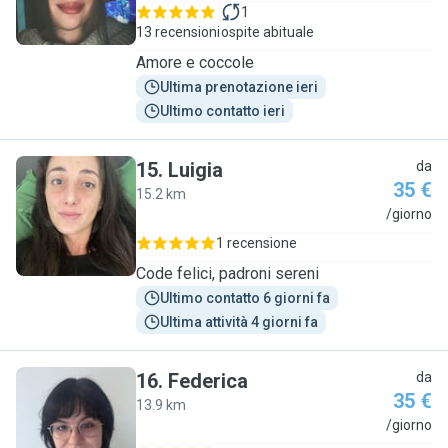
1
13 recensioni
ospite abituale
Amore e coccole
Ultima prenotazione ieri
Ultimo contatto ieri
15
.
Luigia
da
35 €
15.2 km
L
/giorno
1 recensione
Code felici, padroni sereni
Ultimo contatto 6 giorni fa
Ultima attività 4 giorni fa
16
.
Federica
da
35 €
13.9 km
F
/giorno