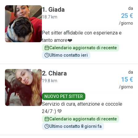
1
.
Giada
da
25 €
18.7 km
G
/giorno
Pet sitter affidabile con esperienza e
tanto amore❤️
Calendario aggiornato di recente
Ultimo contatto ieri
2
.
Chiara
da
15 €
19.8 km
C
/giorno
NUOVO PET SITTER
Servizio di cura, attenzione e coccole
24/7 :) 💚
Calendario aggiornato di recente
Ultimo contatto 8 giorni fa