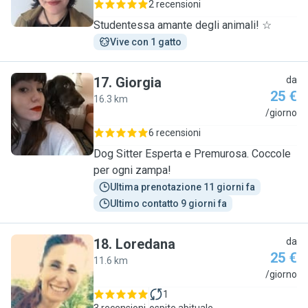
2 recensioni
Studentessa amante degli animali! ☆
Vive con 1 gatto
17
.
Giorgia
da
25 €
16.3 km
G
/giorno
6 recensioni
Dog Sitter Esperta e Premurosa. Coccole
per ogni zampa!
Ultima prenotazione 11 giorni fa
Ultimo contatto 9 giorni fa
18
.
Loredana
da
25 €
11.6 km
L
/giorno
1