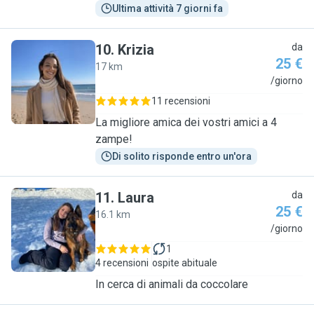
Ultima attività 7 giorni fa
10
.
Krizia
da
25 €
17 km
K
/giorno
11 recensioni
La migliore amica dei vostri amici a 4
zampe!
Di solito risponde entro un'ora
11
.
Laura
da
25 €
16.1 km
L
/giorno
1
4 recensioni
ospite abituale
In cerca di animali da coccolare