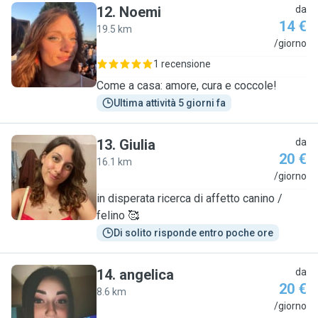
12
.
Noemi
da
14 €
19.5 km
N
/giorno
1 recensione
Come a casa: amore, cura e coccole!
Ultima attività 5 giorni fa
13
.
Giulia
da
20 €
16.1 km
G
/giorno
in disperata ricerca di affetto canino /
felino 🥰
Di solito risponde entro poche ore
14
.
angelica
da
20 €
8.6 km
A
/giorno