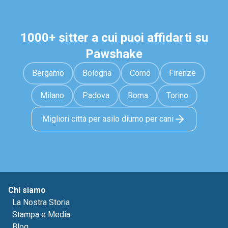
1000+ sitter a cui puoi affidarti su
Pawshake
Bergamo
Bologna
Como
Firenze
Milano
Padova
Roma
Torino
Migliori città per asilo diurno per cani
Chi siamo
La Nostra Storia
Stampa e Media
Blog