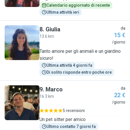
Calendario aggiornato di recente
Ultima attività ieri
8
.
Giulia
da
15 €
13.6 km
G
/giorno
Tanto amore per gli animali e un giardino
sicuro!
Ultima attività 4 giorni fa
Di solito risponde entro poche ore
9
.
Marco
da
22 €
16.3 km
M
/giorno
5 recensioni
Un pet sitter per amico
Ultimo contatto 7 giorni fa