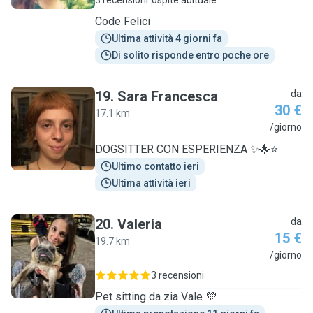
3 recensioni
ospite abituale
Code Felici
Ultima attività 4 giorni fa
Di solito risponde entro poche ore
19
.
Sara Francesca
da
30 €
17.1 km
S
/giorno
DOGSITTER CON ESPERIENZA ✨🌟⭐️
Ultimo contatto ieri
Ultima attività ieri
20
.
Valeria
da
15 €
19.7 km
V
/giorno
3 recensioni
Pet sitting da zia Vale 💜