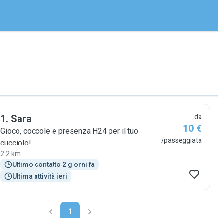
1
.
Sara
da
10 €
Gioco, coccole e presenza H24 per il tuo
/passeggiata
cucciolo!
2.2 km
Ultimo contatto 2 giorni fa
Ultima attività ieri
1