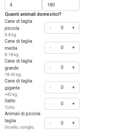
Quanti animali domestici?
Cane di taglia
-
+
piccola
0-8 kg
Cane di taglia
-
+
media
8-18 kg
Cane di taglia
-
+
grande
18-45 kg
Cane di taglia
-
+
gigante
+45 kg
Gatto
-
+
Tutto
Animali di piccola
taglia
-
+
Uccello, coniglio,