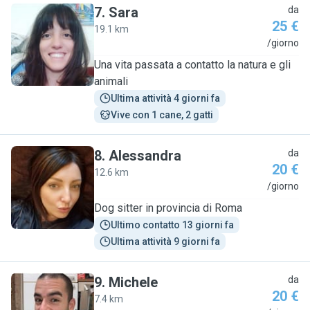
7
.
Sara
da
25 €
19.1 km
S
/giorno
Una vita passata a contatto la natura e gli
animali
Ultima attività 4 giorni fa
Vive con 1 cane, 2 gatti
8
.
Alessandra
da
20 €
12.6 km
A
/giorno
Dog sitter in provincia di Roma
Ultimo contatto 13 giorni fa
Ultima attività 9 giorni fa
9
.
Michele
da
20 €
7.4 km