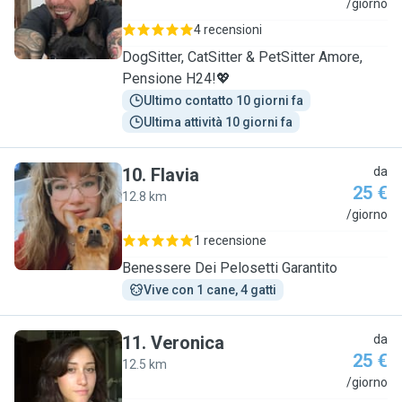
M
/giorno
4 recensioni
DogSitter, CatSitter & PetSitter Amore,
Pensione H24!💖
Ultimo contatto 10 giorni fa
Ultima attività 10 giorni fa
10
.
Flavia
da
25 €
12.8 km
F
/giorno
1 recensione
Benessere Dei Pelosetti Garantito
Vive con 1 cane, 4 gatti
11
.
Veronica
da
25 €
12.5 km
V
/giorno