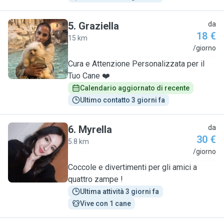
5
.
Graziella
da
18 €
15 km
G
/giorno
Cura e Attenzione Personalizzata per il
Tuo Cane ❤️
Calendario aggiornato di recente
Ultimo contatto 3 giorni fa
6
.
Myrella
da
30 €
5.8 km
M
/giorno
Coccole e divertimenti per gli amici a
quattro zampe !
Ultima attività 3 giorni fa
Vive con 1 cane