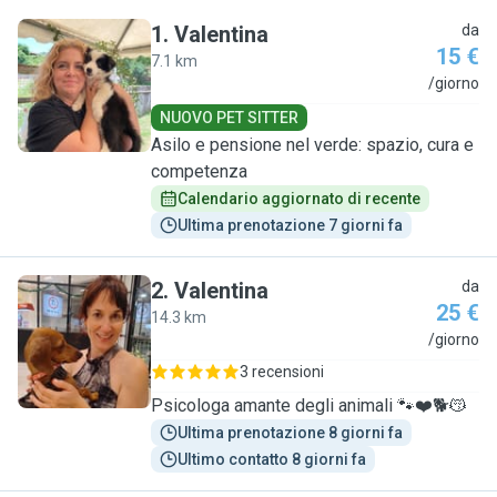
1
.
Valentina
da
15 €
7.1 km
V
/giorno
NUOVO PET SITTER
Asilo e pensione nel verde: spazio, cura e
competenza
Calendario aggiornato di recente
Ultima prenotazione 7 giorni fa
2
.
Valentina
da
25 €
14.3 km
V
/giorno
3 recensioni
Psicologa amante degli animali 🐾❤️🐕😽
Ultima prenotazione 8 giorni fa
Ultimo contatto 8 giorni fa