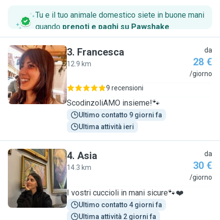
Tu e il tuo animale domestico siete in buone mani
quando
prenoti e paghi su Pawshake
.
3
.
Francesca
da
28 €
12.9 km
F
/giorno
9 recensioni
ScodinzoliAMO insieme!🐾
Ultimo contatto 9 giorni fa
Ultima attività ieri
4
.
Asia
da
30 €
14.3 km
A
/giorno
I vostri cuccioli in mani sicure🐾❤️
Ultimo contatto 4 giorni fa
Ultima attività 2 giorni fa