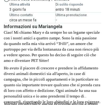
Ultima attività
Di solito risponde
3 giorni fa
entro 18 minuti
Ultimo contatto
Ultima prenotazione
circa un mese fa
-
Informazioni su Mariangela
Ciao! Mi chiamo Mary e da sempre ho un legame speciale
con i nostri amici a quattro zampe. Sono la mia passione
da quando nella mia vita arrivó “
Trilli
”, un amore che
purtroppo per via della lontananza da casa non riesco più
a vedere spesso. Per questo ho deciso di seguire ciò che
amo e diventare PET Sitter!
Ho avuto il piacere di crescere e prendere in affidamento
diversi animali domestici sia all'aperto, in case di
campagna, che in piccoli appartamenti e in particolare so
quanto sia importante trovare qualcuno che si prenda cura
di loro con affetto e dedizione. Ogni animale ha una sua
personalità unica e io amo prendermi il tempo di
conoscerli, rispettando le loro abitudini e le loro esigenze.
Volendo intraprendere questa bellissima attività a tempo