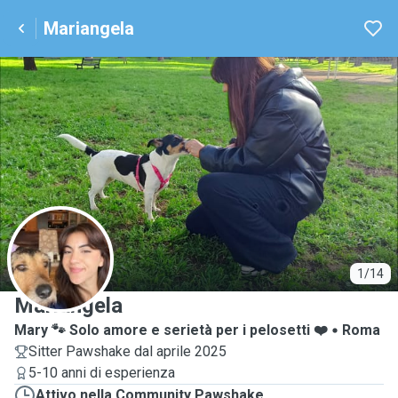
Mariangela
M
1/14
Mariangela
Mary 🐾 Solo amore e serietà per i pelosetti ❤️
Roma
Sitter Pawshake dal aprile 2025
5-10 anni di esperienza
Attivo nella Community Pawshake