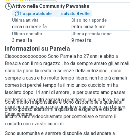
Attivo nella Community Pawshake
1 ospite abituale
salvato 8 volte
Ultima attività
Di solito risponde
circa un mese fa
entro circa 5 ore
Ultimo contatto
Ultima prenotazione
3 mesi fa
9 mesi fa
Informazioni su Pamela
Ciaooooooooooooo Sono Pamela ho 27 anni e abito a
Brescia con il mio ragazzo , ho da sempre amato gli animali
sono da poco laureata in scienze della nutrizione , sono
sempre a casa e ho molto tempo libero, non ho più animali
domestici perché tempo fa il mio unico cucciolo mi ha
lasciato dopo 14 anni di amore , e per questo amo passare
del tempo con altri animali e prendermi cura di loro , ho un
Sono molto responsabile e Sono disponibile a qualsiasi
giardino gigante una casa grande e vivo vicino a un bosco.
orario ,posso adattarmi a qualsiasi esigenza e disponile
Casa enorme.
anche a fare videochiamate per controllare e tenere il
contatto con i vostri cuccioli .
Sono automunita e sempre disponile sia ad andare a