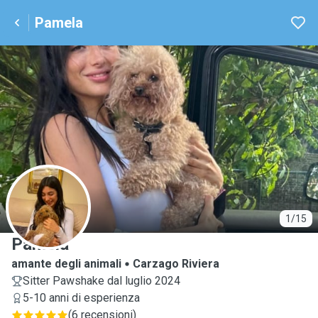
Pamela
P
1/15
Pamela
amante degli animali
Carzago Riviera
Sitter Pawshake dal luglio 2024
5-10 anni di esperienza
(
6 recensioni
)