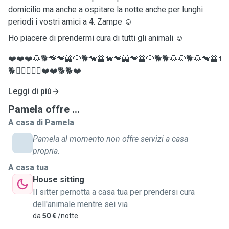
domicilio ma anche a ospitare la notte anche per lunghi
periodi i vostri amici a 4. Zampe ☺️
Ho piacere di prendermi cura di tutti gli animali ☺️
❤️❤️❤️🐶🐕🦮🐕‍🦺🐶🐕🐕‍🦺🦮🐕‍🦺🐕‍🦺🐶🐕🐕🐶🐶🐕🐶🐕‍🦺🦮
🐕🐕‍🦺🐕‍🦺🦮❤️❤️🐕🐕❤️
Leggi di più
Pamela offre ...
A casa di Pamela
Pamela al momento non offre servizi a casa
propria.
A casa tua
House sitting
Il sitter pernotta a casa tua per prendersi cura
dell'animale mentre sei via
da
50 €
/notte