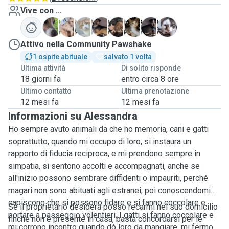
Vive con ...
D
G
G
L
M
O
S
T
Attivo nella Community Pawshake
1 ospite abituale
salvato 1 volta
Ultima attività
Di solito risponde
18 giorni fa
entro circa 8 ore
Ultimo contatto
Ultima prenotazione
12 mesi fa
12 mesi fa
Informazioni su Alessandra
Ho sempre avuto animali da che ho memoria, cani e gatti
soprattutto, quando mi occupo di loro, si instaura un
rapporto di fiducia reciproca, e mi prendono sempre in
simpatia, si sentono accolti e accompagnati, anche se
all'inizio possono sembrare diffidenti o impauriti, perché
magari non sono abituati agli estranei, poi conoscendomi
capiscono che si possono fidare e si fanno coccolare e
Se il proprietario desidera posso recarmi nel suo domicilio
portare a passeggio volentieri. I gatti si fanno coccolare e
finché non è presente in casa, basta concordarsi per le
mi corrono incontro quando dò loro da mangiare, mi fermo