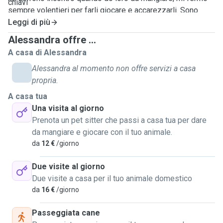
chiavi
sempre volentieri per farli giocare e accarezzarli. Sono
sempre stata circondata da cani e gatti, possiedo 3 cani e 4
Leggi di più
gatti, sono in salute, questo denota che ho a cuore il loro
Alessandra offre ...
benessere, e per questo so che mi prendo cura come se
A casa di Alessandra
fossero miei anche quelli che accudisco finché i proprietari
Alessandra al momento non offre servizi a casa
sono impegnati, con impegni lavorativi o per ferie.
propria.
A casa tua
Una visita al giorno
Prenota un pet sitter che passi a casa tua per dare
da mangiare e giocare con il tuo animale.
da
12 €
/giorno
Due visite al giorno
Due visite a casa per il tuo animale domestico
da
16 €
/giorno
Passeggiata cane