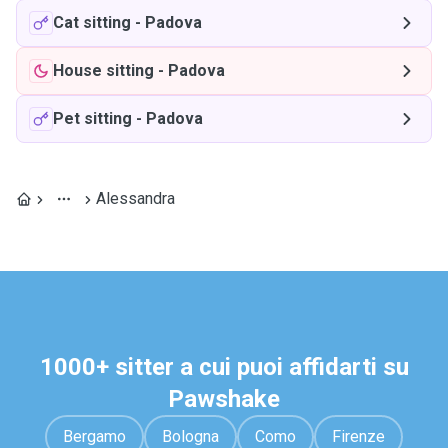
Cat sitting
-
Padova
House sitting
-
Padova
Pet sitting
-
Padova
Alessandra
1000+ sitter a cui puoi affidarti su
Pawshake
Bergamo
Bologna
Como
Firenze