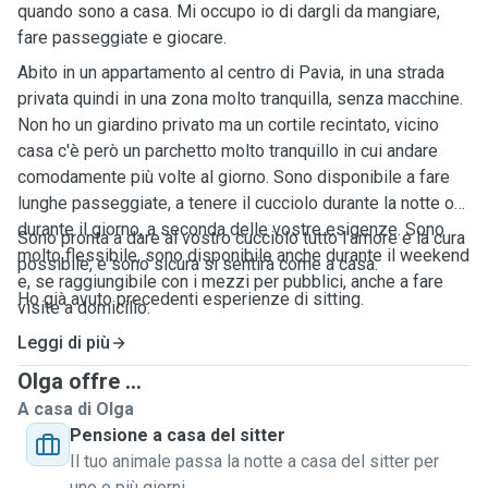
quando sono a casa. Mi occupo io di dargli da mangiare,
fare passeggiate e giocare.
Abito in un appartamento al centro di Pavia, in una strada
privata quindi in una zona molto tranquilla, senza macchine.
Non ho un giardino privato ma un cortile recintato, vicino
casa c'è però un parchetto molto tranquillo in cui andare
comodamente più volte al giorno. Sono disponibile a fare
lunghe passeggiate, a tenere il cucciolo durante la notte o
durante il giorno, a seconda delle vostre esigenze. Sono
Sono pronta a dare al vostro cucciolo tutto l'amore e la cura
molto flessibile, sono disponibile anche durante il weekend
possibile, e sono sicura si sentirà come a casa.
e, se raggiungibile con i mezzi per pubblici, anche a fare
Ho già avuto precedenti esperienze di sitting.
visite a domicilio.
Leggi di più
Olga offre ...
A casa di Olga
Pensione a casa del sitter
Il tuo animale passa la notte a casa del sitter per
uno o più giorni