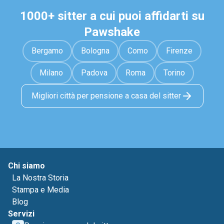
1000+ sitter a cui puoi affidarti su
Pawshake
Bergamo
Bologna
Como
Firenze
Milano
Padova
Roma
Torino
Migliori città per pensione a casa del sitter
Chi siamo
La Nostra Storia
Stampa e Media
Blog
Servizi