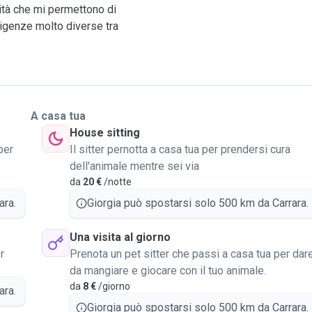
ività che mi permettono di
sigenze molto diverse tra
ersi nella natura,
di esplorare, rilassarsi e
 ogni esperienza con me
A casa tua
colti come fossero a casa
House sitting
tto.
per
Il sitter pernotta a casa tua per prendersi cura
dell'animale mentre sei via
con cani che presentano
o
da
20 €
/notte
nza, sensibilità e ascolto.
ara.
Giorgia può spostarsi solo 500 km da Carrara.
to e felice, costruendo un
Una visita al giorno
o reciproco.
r
Prenota un pet sitter che passi a casa tua per dar
da mangiare e giocare con il tuo animale.
da
8 €
/giorno
ara.
Giorgia può spostarsi solo 500 km da Carrara.