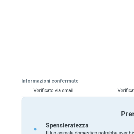
Informazioni confermate
Verificato via email
Verific
Pre
Spensieratezza
Il tuo animale domestico potrebbe aver bi