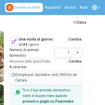
Diventa un sitter
Registrati
Accedi
Aiuto
Salva
Una visita al giorno
Cambia
da
8 €
/giorno
Numero di animali
-
+
domestici
Nessuna data specificata
Cambia
A casa tua
Giorgia può spostarsi solo 500 km da
Carrara.
Tu e il tuo animale domestico
siete in buone mani quando
prenoti e paghi su Pawshake
.