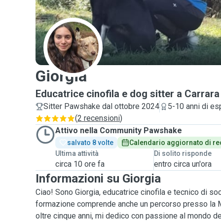
G
Giorgia
Educatrice cinofila e dog sitter a Carrara
Sitter Pawshake dal ottobre 2024
5-10 anni di es
(
2 recensioni
)
Attivo nella Community Pawshake
salvato 8 volte
Calendario aggiornato di re
Ultima attività
Di solito risponde
circa 10 ore fa
entro circa un'ora
Informazioni su Giorgia
Ciao! Sono Giorgia, educatrice cinofila e tecnico di so
formazione comprende anche un percorso presso la 
oltre cinque anni, mi dedico con passione al mondo d