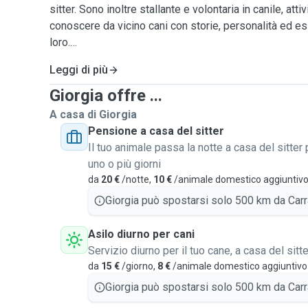
sitter. Sono inoltre stallante e volontaria in canile, att
conoscere da vicino cani con storie, personalità ed e
loro.
Leggi di più
Organizzo passeggiate, asili e servizi di pensione imm
ambienti studiati per offrire a ogni cane la possibilità 
Giorgia offre ...
socializzare in totale sicurezza. Mi impegno affinché
A casa di Giorgia
sia un momento di vero benessere: i cani vengono ac
Pensione a casa del sitter
propria, circondati da attenzioni, cura e profondo rispe
Il tuo animale passa la notte a casa del sitter 
uno o più giorni
Sono in continua formazione e seguo anche percorsi 
da
20 €
/notte,
10 €
/animale domestico aggiuntiv
difficoltà comportamentali, accompagnandoli con pazie
Giorgia può spostarsi solo 500 km da Carr
Il mio obiettivo? Far sentire ogni cane sereno, appaga
Asilo diurno per cani
legame autentico fondato su fiducia, empatia e rispett
Servizio diurno per il tuo cane, a casa del sitte
da
15 €
/giorno,
8 €
/animale domestico aggiuntivo
Giorgia può spostarsi solo 500 km da Carr