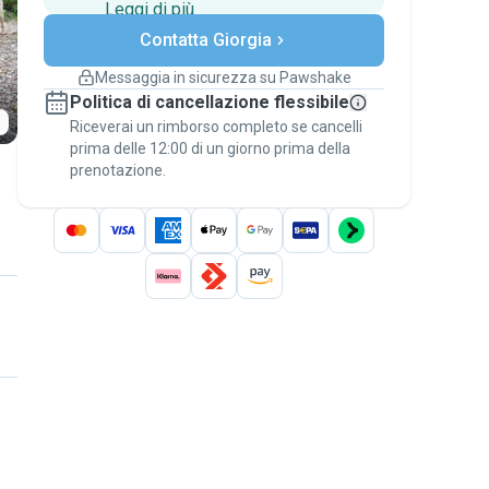
Leggi di più
Pagamenti sicuri
Contatta Giorgia
Assistenza se i piani
cambiano
Messaggia in sicurezza su Pawshake
Prenotazioni coperte
Politica di cancellazione flessibile
Stai su Pawshake - dal primo messaggio al
Riceverai un rimborso completo se cancelli
pagamento - per attivare la
Garanzia
prima delle 12:00 di un giorno prima della
Pawshake
.
prenotazione.