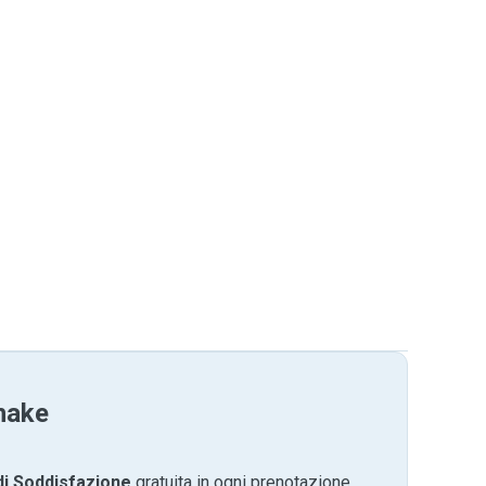
hake
di Soddisfazione
gratuita in ogni prenotazione