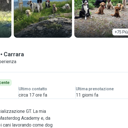
+75 Più
Carrara
perienza
cente
Ultimo contatto
Ultima prenotazione
circa 17 ore fa
11 giorni fa
cializzazione GT. La mia
Masterdog Academy e, da
ei cani lavorando come dog