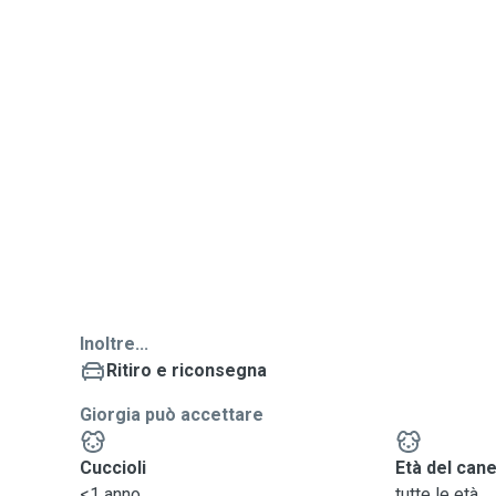
Inoltre...
Ritiro e riconsegna
Giorgia può accettare
Cuccioli
Età del can
<1 anno
tutte le età