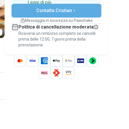
Leggi di più
Pagamenti sicuri
Contatta Cristian
Assistenza se i piani
cambiano
Messaggia in sicurezza su Pawshake
Prenotazioni coperte
Politica di cancellazione moderata
Stai su Pawshake - dal primo messaggio al
Riceverai un rimborso completo se cancelli
pagamento - per attivare la
Garanzia
prima delle 12:00, 7 giorni prima della
Pawshake
.
prenotazione.