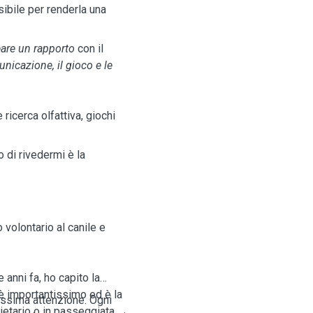
ibile per renderla una
eare un rapporto
con il
nicazione, il gioco e le
ricerca olfattiva, giochi
 di rivedermi è la
 volontario al canile e
anni fa, ho capito la
 è importantissimo ed è la
ssima attenzione. Ogni
ietario o in passeggiata,