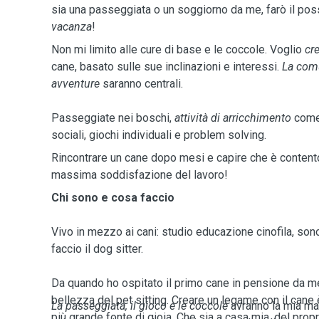
sia una passeggiata o un soggiorno da me, farò il poss
vacanza
!
Non mi limito alle cure di base e le coccole. Voglio
cr
cane, basato sulle sue inclinazioni e interessi.
La comu
avventure
saranno centrali.
Passeggiate nei boschi,
attività di arricchimento
come 
sociali, giochi individuali e problem solving.
Rincontrare un cane dopo mesi e capire che è contento
massima soddisfazione del lavoro!
Chi sono e cosa faccio
Vivo in mezzo ai cani: studio educazione cinofila, sono
faccio il dog sitter.
Da quando ho ospitato il primo cane in pensione da me 
bellezza del pet sitting. Creare un legame con il cane
La passeggiata, il gioco e le coccole
avranno la mia ma
più grande fonte di gioia. Che sia a casa mia, del propr