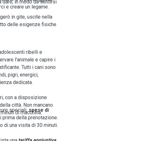
a dare, in modo da sentirsi
rci e creare un legame.
erò in gite, uscite nella
etto delle esigenze fisiche
dolescenti ribelli e
servare l'animale e capire i
ificante. Tutti i cani sono
i, pigri, energici,
ienza dedicata.
eri, con a disposizione
 della città. Non mancano
cure speciali,
spese di
 minuti di macchina.
i prima della prenotazione.
 di una visita di 30 minuti.
vista una
tariffa aggiuntiva