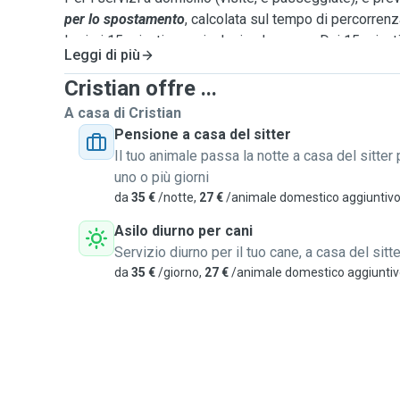
per lo spostamento
, calcolata sul tempo di percorrenz
I primi 15 minuti sono inclusi nel prezzo. Dai 15 minuti
Leggi di più
Sono previsti
sconti
per incontri di lunga durata (60+mi
Cristian offre ...
ricorrenti, che verranno concordati durante il colloquio
A casa di Cristian
Pensione a casa del sitter
Per i cani al primo soggiorno da me, è
obbligativo un
Il tuo animale passa la notte a casa del sitter 
una o più prove di soggiorno e convivenza
ed un e
uno o più giorni
inserimento
. I costi sono gli stessi del soggiorno b
da
35 €
/notte,
27 €
/animale domestico aggiuntiv
dipende dalle esperienze pregresse del cane e dalla s
Asilo diurno per cani
alla situazione. I cani con difficoltà ad ambientarsi av
Servizio diurno per il tuo cane, a casa del sitte
supporto nel percorso di inserimento
e affiancame
da
35 €
/giorno,
27 €
/animale domestico aggiunti
Per cani con
particolari necessità
(ad esempio svariat
supervisione costante), possono essere applicati cost