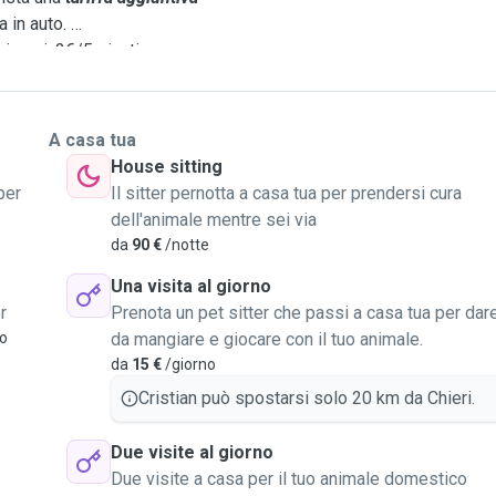
a in auto.
 in poi: 2€/5minuti.
nuti) e per gli impegni
 conoscitivo.
A casa tua
House sitting
 incontro conoscitivo e
per
Il sitter pernotta a casa tua per prendersi cura
ventuale percorso di
dell'animale mentre sei via
ase. Il numero di prove
o
da
90 €
/notte
ua capacità di adattarsi
Una visita al giorno
ranno il mio
completo
r
Prenota un pet sitter che passi a casa tua per dar
nto.
vo
da mangiare e giocare con il tuo animale.
da
15 €
/giorno
e ore di attività, o
i aggiuntivi.
Cristian può spostarsi solo 20 km da Chieri.
Due visite al giorno
Due visite a casa per il tuo animale domestico