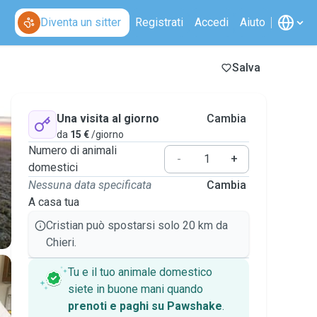
Diventa un sitter
Registrati
Accedi
Aiuto
Salva
Una visita al giorno
Cambia
da
15 €
/giorno
Numero di animali
-
+
domestici
Nessuna data specificata
Cambia
A casa tua
Cristian può spostarsi solo 20 km da
Chieri.
Tu e il tuo animale domestico
siete in buone mani quando
prenoti e paghi su Pawshake
.