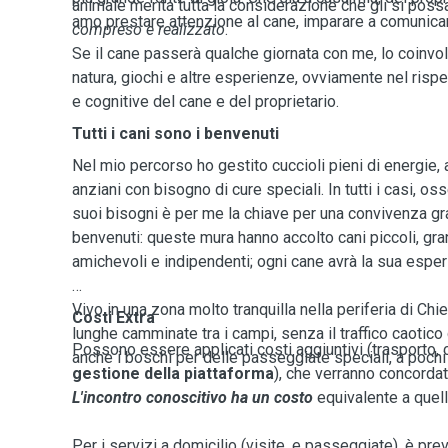
animale merita tutta la considerazione che gli si poss
amo prestare attenzione al cane, imparare a comunica
compreso e realizzato
.
Se il cane passerà qualche giornata con me, lo coinvolg
natura, giochi e altre esperienze, ovviamente nel risp
e cognitive del cane e del proprietario.
Tutti i cani sono i benvenuti
Nel mio percorso ho gestito cuccioli pieni di energie, a
anziani con bisogno di cure speciali. In tutti i casi, os
suoi bisogni è per me la chiave per una convivenza grat
benvenuti: queste mura hanno accolto cani piccoli, grand
amichevoli e indipendenti; ogni cane avrà la sua esper
Vivo in una zona molto tranquilla nella periferia di Chi
Costi Extra
lunghe camminate tra i campi, senza il traffico caotico
Possono essere applicati costi aggiuntivi (trasporto, 
anche i boschi per delle passeggiate speciali, a pochi
gestione della piattaforma
), che verranno concordat
L'incontro conoscitivo ha un costo
equivalente a quello
Per i servizi a domicilio (visite, e passeggiate), è pre