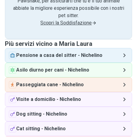
Pawshake, per assicurarti che tu e il tuo animale
abbiate la migliore esperienza possibile con i nostri
pet sitter.
Scopri la Soddisfazione
Più servizi vicino a Maria Laura
Pensione a casa del sitter
-
Nichelino
Asilo diurno per cani
-
Nichelino
Passeggiata cane
-
Nichelino
Visite a domicilio
-
Nichelino
Dog sitting
-
Nichelino
Cat sitting
-
Nichelino