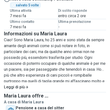
salvato 5 volte
Ultima attività
Di solito risponde
7 mesi fa
entro circa 2 ore
Ultimo contatto
Ultima prenotazione
7 mesi fa
-
Informazioni su Maria Laura
Ciao! Sono Maria Laura, ho 25 anni e sono stata da sempre
amante degli animali come si può notare in foto, in
particolare dei cani, ma da qualche anno ormai non ne
possiedo più, essendomi trasferita per studio. Ogni
occasione di potermi occupare di qualche animale è per me
un piacere, sia per passeggiate che tenendoli in casa. Ho
più che altro esperienza di cani piccoli e rompiballe
purtroppo ma quelli di taglia grande mi affascinano molto e
mi piacerebbe averne in futuro. Sto iniziando a farmi
Leggi di più
qualche esperienza sia come cat che come dog sitter, oltre
Maria Laura offre ...
ad aver appunto avuto cani in casa.
A casa di Maria Laura
Mi sono da poco laureata in medicina qui a Torino ed aver a
Pensione a casa del sitter