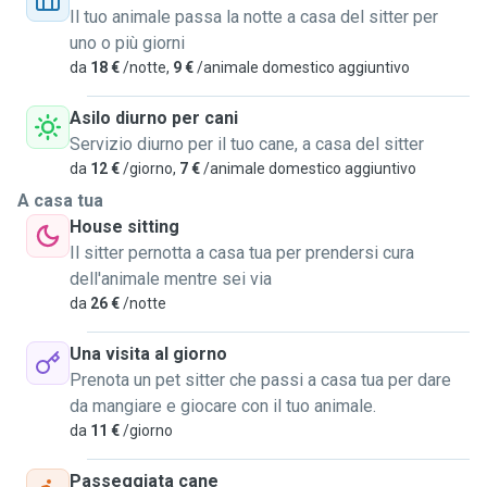
che fare con qualche quadrupede sarebbe una bella pausa
Il tuo animale passa la notte a casa del sitter per
rigenerante, rimango a disposizione per vari servizi. Per
uno o più giorni
dubbi contattatemi pure, sarò solo contenta di potermi
da
18 €
/notte,
9 €
/animale domestico aggiuntivo
occupare di qualsiasi animale, abito anche in un
appartamento piuttosto grande con un balcone abbastanza
Asilo diurno per cani
apprezzato. A presto!
Servizio diurno per il tuo cane, a casa del sitter
da
12 €
/giorno,
7 €
/animale domestico aggiuntivo
A casa tua
House sitting
Il sitter pernotta a casa tua per prendersi cura
dell'animale mentre sei via
da
26 €
/notte
Una visita al giorno
Prenota un pet sitter che passi a casa tua per dare
da mangiare e giocare con il tuo animale.
da
11 €
/giorno
Passeggiata cane