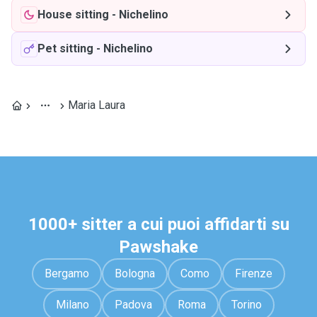
House sitting
-
Nichelino
Pet sitting
-
Nichelino
Maria Laura
1000+ sitter a cui puoi affidarti su
Pawshake
Bergamo
Bologna
Como
Firenze
Milano
Padova
Roma
Torino