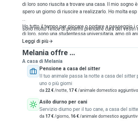
di loro sono riuscita a trovare una casa. Il mio sogno è
spero un giorno di riuscire a realizzarlo. Ho molta esp
Ho tutto il tempo per giocare o portare a passeggio i 
sono molto felice di potermi prendere cura dei vostri 
di loro, sono una studentessa universitaria, amo gli an
insieme ad un cagnolino.
Leggi di più
Melania offre ...
Posso occuparmi del vostro cane, posso portarlo a p
A casa di Melania
posso ospitarlo a casa mia e se vuole dormire può u
Pensione a casa del sitter
cuccia oppure può stare sul mio letto. Ho un'appartam
Il tuo animale passa la notte a casa del sitter 
vostro animale può girare liberamente per tutta la ca
uno o più giorni
da
22 €
/notte,
17 €
/animale domestico aggiuntiv
Mi piace stimolare i vostri cani fisicamente e menta
sacco, daremo
Asilo diurno per cani
un'occhiata a tutti i nuovi odori del mio quartiere ed 
Servizio diurno per il tuo cane, a casa del sitte
parco vicino a casa mia.
da
17 €
/giorno,
16 €
/animale domestico aggiunti
Fammi sapere se il tuo cane ha particolari esigenze
tenere in considerazione. Se hanno esigenze alimentar