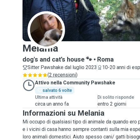
M
Melania
dog's and cat’s house 🐾
Roma
Sitter Pawshake dal luglio 2023
10-20 anni di es
(
2 recensioni
)
Attivo nella Community Pawshake
salvato 6 volte
Ultima attività
Di solito risponde
circa un anno fa
entro 2 giorni
Informazioni su Melania
Mi occupo di qualsiasi tipo di animale da quando ero pic
e i vicini di casa hanno sempre contanti sulla mia esper
loro animali domestici. Aiuto spesso cani/ gatti bisogn