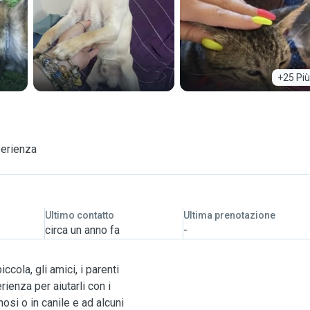
+25 Più
perienza
Ultimo contatto
Ultima prenotazione
circa un anno fa
-
cola, gli amici, i parenti
ienza per aiutarli con i
osi o in canile e ad alcuni