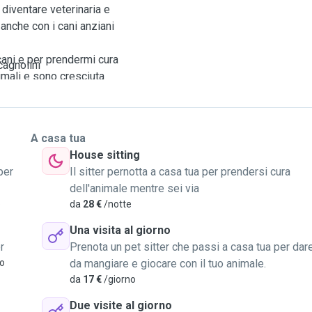
 diventare veterinaria e
 anche con i cani anziani
cani e per prendermi cura
cagnolini
imali e sono cresciuta
asseggio, al parco oppure
A casa tua
sare una morbidissima
House sitting
ento abbastanza grande, il
per
Il sitter pernotta a casa tua per prendersi cura
sa
dell'animale mentre sei via
o
da
28 €
/notte
lmente. Giocheremo un
Una visita al giorno
esploreremo un grande
r
Prenota un pet sitter che passi a casa tua per dar
vo
da mangiare e giocare con il tuo animale.
da
17 €
/giorno
 o comportamenti che devo
Due visite al giorno
i particolari o devono