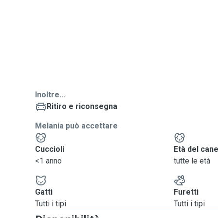
assumere medicine. Sono felice di poter soddisfare t
Inoltre...
Ritiro e riconsegna
Melania può accettare
Cuccioli
Età del can
<1 anno
tutte le età
Gatti
Furetti
Tutti i tipi
Tutti i tipi