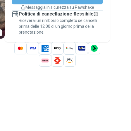
cambiano
Messaggia in sicurezza su Pawshake
Prenotazioni coperte
Politica di cancellazione flessibile
Stai su Pawshake - dal primo messaggio al
Riceverai un rimborso completo se cancelli
pagamento - per attivare la
Garanzia
prima delle 12:00 di un giorno prima della
Pawshake
.
prenotazione.