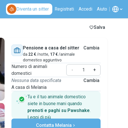
Diventa un sitter
Registrati
Accedi
Aiuto
Salva
Pensione a casa del sitter
Cambia
da
22 €
/notte,
17 €
/animale
domestico aggiuntivo
Numero di animali
-
+
domestici
Nessuna data specificata
Cambia
A casa di Melania
Tu e il tuo animale domestico
siete in buone mani quando
prenoti e paghi su Pawshake
.
Leggi di più
Pagamenti sicuri
Contatta Melania
Assistenza se i piani