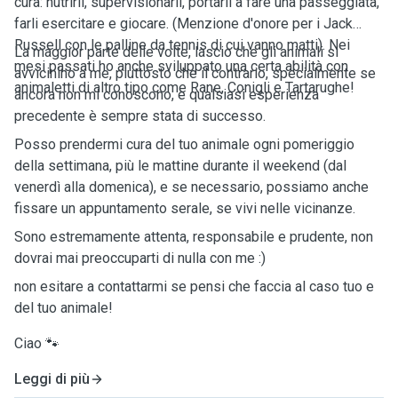
cura: nutrirli, supervisionarli, portarli a fare una passeggiata,
farli esercitare e giocare. (Menzione d'onore per i Jack
Russell con le palline da tennis di cui vanno matti). Nei
La maggior parte delle volte, lascio che gli animali si
mesi passati ho anche sviluppato una certa abilità con
avvicinino a me, piuttosto che il contrario, specialmente se
animaletti di altro tipo come Rane, Conigli e Tartarughe!
ancora non mi conoscono, e qualsiasi esperienza
precedente è sempre stata di successo.
Posso prendermi cura del tuo animale ogni pomeriggio
della settimana, più le mattine durante il weekend (dal
venerdì alla domenica), e se necessario, possiamo anche
fissare un appuntamento serale, se vivi nelle vicinanze.
Sono estremamente attenta, responsabile e prudente, non
dovrai mai preoccuparti di nulla con me :)
non esitare a contattarmi se pensi che faccia al caso tuo e
del tuo animale!
Ciao 🐾
Leggi di più