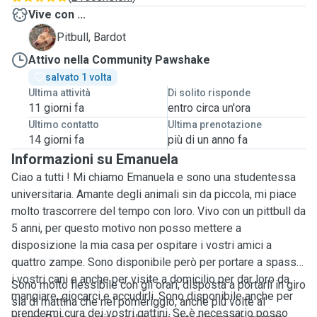
Vive con ...
B
Pitbull, Bardot
Attivo nella Community Pawshake
salvato 1 volta
Ultima attività
Di solito risponde
11 giorni fa
entro circa un'ora
Ultimo contatto
Ultima prenotazione
14 giorni fa
più di un anno fa
Informazioni su Emanuela
Ciao a tutti ! Mi chiamo Emanuela e sono una studentessa
universitaria. Amante degli animali sin da piccola, mi piace
molto trascorrere del tempo con loro. Vivo con un pittbull da
5 anni, per questo motivo non posso mettere a
disposizione la mia casa per ospitare i vostri amici a
quattro zampe. Sono disponibile però per portare a spasso
i vostri cani e anche per visite a domicilio per dar loro da
Sono molto flessibile con gli orari, disposta a portarli in giro
mangiare, giocarci e accudirli. Sono disponibile anche per
sia di mattina che nel pomeriggio, anche più volte al
prendermi cura dei vostri gattini. Se è necessario posso