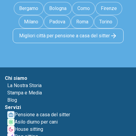
Bergamo
Bologna
Como
Firenze
Milano
Padova
Roma
Torino
Migliori città per pensione a casa del sitter
Chi siamo
La Nostra Storia
Stampa e Media
Blog
Servizi
Pensione a casa del sitter
Asilo diurno per cani
House sitting