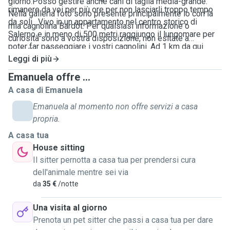
giorno.Posso gestire anche cani di taglia media-grande.
rimanere da voi per più ore per non lasciarli troppo tempo
Nella galleria foto sono presente principalmente io con la
da soli . Vivo in un appartamento nel centro storico di
mia cagnolina Bardot. Per qualsiasi informazione o
Salerno e in meno di 500 metri raggiungo il lungomare per
curiosità sono a vostra disposizione, non esitate a
poter far passeggiare i vostri cagnolini. Ad 1 km da qui
contattarmi! :)
invece è presente un parco con un' aria adibita allo
Leggi di più
sgambamento cani dove potrei portare il vostro cane a
Emanuela offre ...
giocare e correre un po'. Trascorrere del tempo con i cani mi
A casa di Emanuela
rende felice, li reputo parte integrante di una famiglia. Ho
Emanuela al momento non offre servizi a casa
esperienza come dog sitter da poco più di quattro anni ed
propria.
ogni cane conosciuto lo porto nel cuore, in breve tempo
cerco di creare un legame e mi ci affeziono subito .
A casa tua
House sitting
Il sitter pernotta a casa tua per prendersi cura
dell'animale mentre sei via
da
35 €
/notte
Una visita al giorno
Prenota un pet sitter che passi a casa tua per dare