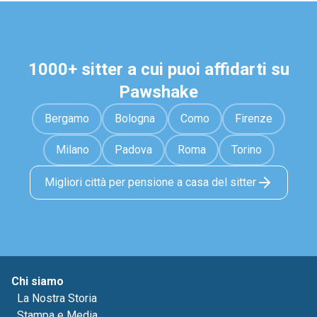
1000+ sitter a cui puoi affidarti su
Pawshake
Bergamo
Bologna
Como
Firenze
Milano
Padova
Roma
Torino
Migliori città per pensione a casa del sitter
Chi siamo
La Nostra Storia
Stampa e Media