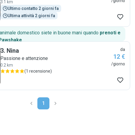
/giorno
3.1 km
Ultimo contatto 2 giorni fa
Ultima attività 2 giorni fa
o animale domestico siete in buone mani quando
prenoti e
 Pawshake
.
3
.
Nina
da
12 €
Passione e attenzione
/giorno
0.2 km
(
1 recensione
)
1