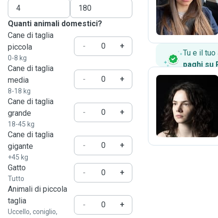
D
Quanti animali domestici?
Cane di taglia
-
+
piccola
Tu e il tu
0-8 kg
paghi su
Cane di taglia
-
+
media
8-18 kg
Cane di taglia
N
-
+
grande
18-45 kg
Cane di taglia
-
+
gigante
+45 kg
Gatto
-
+
Tutto
Animali di piccola
taglia
-
+
Uccello, coniglio,