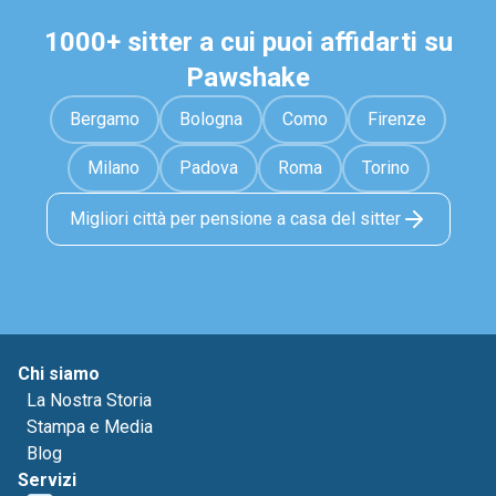
1000+ sitter a cui puoi affidarti su
Pawshake
Bergamo
Bologna
Como
Firenze
Milano
Padova
Roma
Torino
Migliori città per pensione a casa del sitter
Chi siamo
La Nostra Storia
Stampa e Media
Blog
Servizi