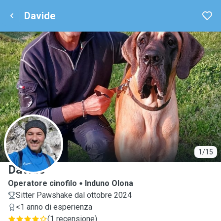
Davide
D
1/15
Davide
Operatore cinofilo
Induno Olona
Sitter Pawshake dal ottobre 2024
<1 anno di esperienza
(
1 recensione
)