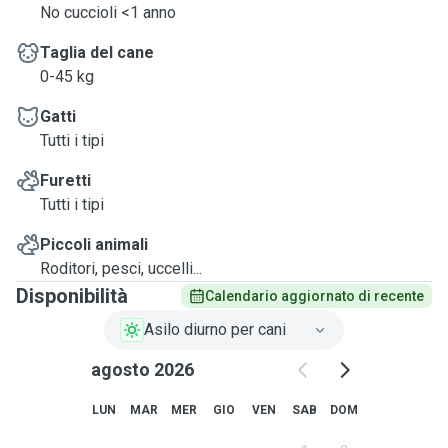
estranei alla sua famiglia. Se necessita di
No cuccioli <1 anno
somministrazione farmaci.
Infine desidero sapere se è
Taglia del cane
iperattivo, se gratta sulle porte o mangia tessuti o
0-45 kg
oggetti, sostanzialmente se pur avendo più di un anno
ha comportamenti da cucciolo, perché purtroppo la
Gatti
mia casa non è adatta ad ospitare cuccioli o cani con
Tutti i tipi
queste attitudini.
NON SONO ESPERTA DI MOLOSSOIDI,
PITBULL, AMERICAN STAFFORDSHIRE TERRIER. E
Furetti
neppure di cuccioli 🐶. Le visite a domicilio, come le
Tutti i tipi
passeggiate, solitamente durano 30 minuti, salvo diversi
Piccoli animali
accordi.
Roditori, pesci, uccelli...
Disponibilità
Calendario aggiornato di recente
Asilo diurno per cani
agosto 2026
LUN
MAR
MER
GIO
VEN
SAB
DOM