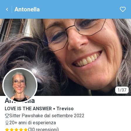
Antonella
A
1/37
Antonella
LOVE IS THE ANSWER
Treviso
Sitter Pawshake dal settembre 2022
20+ anni di esperienza
(
30 recensioni
)