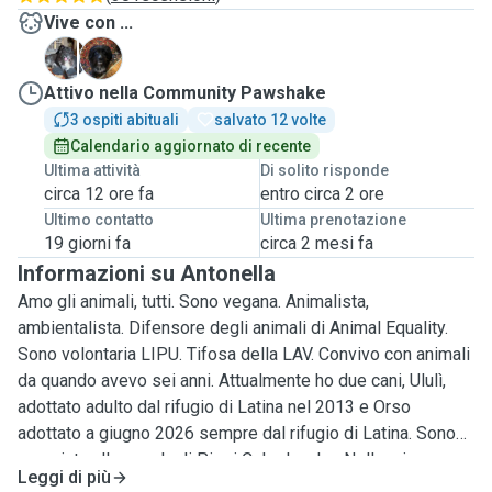
Vive con ...
O
U
Attivo nella Community Pawshake
3 ospiti abituali
salvato 12 volte
Calendario aggiornato di recente
Ultima attività
Di solito risponde
circa 12 ore fa
entro circa 2 ore
Ultimo contatto
Ultima prenotazione
19 giorni fa
circa 2 mesi fa
Informazioni su Antonella
Amo gli animali, tutti. Sono vegana. Animalista,
ambientalista. Difensore degli animali di Animal Equality.
Sono volontaria LIPU. Tifosa della LAV. Convivo con animali
da quando avevo sei anni. Attualmente ho due cani, Ululì,
adottato adulto dal rifugio di Latina nel 2013 e Orso
adottato a giugno 2026 sempre dal rifugio di Latina. Sono
cresciuta alla scuola di Pippi Calzelunghe. Nella mia casa
Leggi di più
c'è un giardino spazioso, ombreggiato con alti alberi e