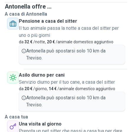
recintato adeguatamente, dove i cani possono scegliere di
Antonella offre ...
andare, se vogliono stare all'aperto, oltre al tempo dedicato
A casa di Antonella
alle passeggiate, per i gattini invece mi attengo alle
Pensione a casa del sitter
indicazioni che mi vengono date. L'abitazione è a breve
Il tuo animale passa la notte a casa del sitter per
distanza dai passeggi delle mura, per questo la zona è
uno o più giorni
ideale per sgranchirsi le zampette. In questo ambiente i
da
32 €
/notte,
20 €
/animale domestico aggiuntivo
cani 🐕 possono sentirsi liberi di giocare o fare lunghe
Antonella può spostarsi solo 10 km da
nanne al sicuro e senza essere disturbati. La mia
Treviso.
esperienza con gli animali è relativa a CANI, GATTI, pulcini,
tartarughe, canarini, criceti, ma posso ampliarla. Ho grande
Asilo diurno per cani
disponibilità ad assecondare le esigenze, anche particolari,
Servizio diurno per il tuo cane, a casa del sitter
dei nostri amici a quattro zampe o alati, anche la
da
20 €
/giorno,
14 €
/animale domestico aggiuntivo
somministrazione di farmaci per via orale senza problemi
di orari. Preferisco che i proprietari mi consegnino il cibo da
Antonella può spostarsi solo 10 km da
somministrare e le quantità adeguate alle abitudini del loro
Treviso.
quattro zampe 🐾, 🐶🐱così come desidero conoscere le
A casa tua
loro abitudini sia di riposo che di attività fisica. Offro ai miei
Una visita al giorno
ospiti le cucce con sponde e cuscino oppure la brandina, se
Prenota un pet sitter che passi a casa tua per dare