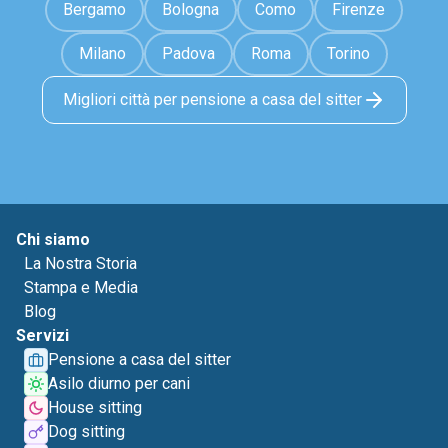
Bergamo
Bologna
Como
Firenze
Milano
Padova
Roma
Torino
Migliori città per pensione a casa del sitter
Chi siamo
La Nostra Storia
Stampa e Media
Blog
Servizi
Pensione a casa del sitter
Asilo diurno per cani
House sitting
Dog sitting