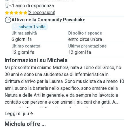
<1 anno di esperienza
(
2 recensioni
)
Attivo nella Community Pawshake
salvato 1 volta
Ultima attività
Di solito risponde
6 giorni fa
entro circa un'ora
Ultimo contatto
Ultima prenotazione
12 giorni fa
12 giorni fa
Informazioni su Michela
Mi presento: mi chiamo Michela, nata a Torre del Greco, ho
30 anni e sono una studentessa di Infermieristica in
dirittura d'arrivo per la Laurea. Sono musicista da almeno 10
anni, suono la batteria nello specifico, sono amante della
Natura e delle Arti in generale, e da sempre ho lavorato a
contatto con persone e con animali, sia cani che gatti. A
proposito di quest'ultima, ho avuto esperienze sia
Leggi di più
lavorative che non, tutte le persone che mi conoscono
hanno sempre avuto la massima fiducia nel lasciarmi i loro
Michela offre ...