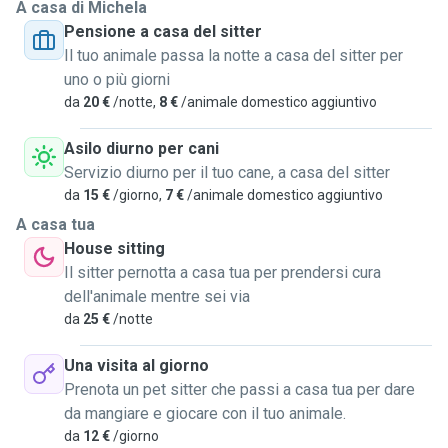
pelosetti. I servizi che offro sono passeggiate, anche
A casa di Michela
lunghe, momenti gioco, coccole infinite ma anche se c'è
Pensione a casa del sitter
bisogno di accudirli h24, offro la mia casa, anche perché
Il tuo animale passa la notte a casa del sitter per
vivo da sola. Le giornate con i vostri pelosetti saranno
uno o più giorni
gestite nel migliore dei modi, mangeranno solo il miglior
da
20 €
/notte,
8 €
/animale domestico aggiuntivo
cibo ed avranno tanto tempo per giocare e stare bene.
Fin dalla mia infanzia, ho sempre avuto a che fare con
Asilo diurno per cani
animali di tutti i tipi e questo ha contribuito ad avere una
Servizio diurno per il tuo cane, a casa del sitter
certa sensibilità da parte mia nei loro confronti e, per
da
15 €
/giorno,
7 €
/animale domestico aggiuntivo
questo, sarei molto felice di intraprendere questa nuova
A casa tua
esperienza su questo sito, dando il massimo a chiunque
House sitting
abbia fiducia nella mia persona. Grazie mille e cordiali
Il sitter pernotta a casa tua per prendersi cura
saluti, Michela.
dell'animale mentre sei via
da
25 €
/notte
Una visita al giorno
Prenota un pet sitter che passi a casa tua per dare
da mangiare e giocare con il tuo animale.
da
12 €
/giorno