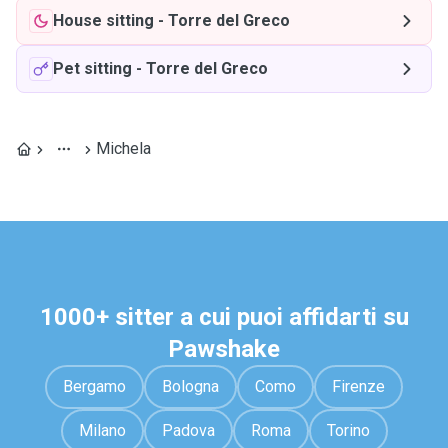
House sitting
-
Torre del Greco
Pet sitting
-
Torre del Greco
Michela
1000+ sitter a cui puoi affidarti su
Pawshake
Bergamo
Bologna
Como
Firenze
Milano
Padova
Roma
Torino