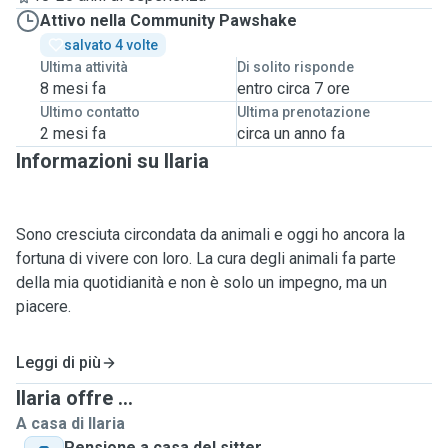
Attivo nella Community Pawshake
salvato 4 volte
Ultima attività
Di solito risponde
8 mesi fa
entro circa 7 ore
Ultimo contatto
Ultima prenotazione
2 mesi fa
circa un anno fa
Informazioni su Ilaria
Sono cresciuta circondata da animali e oggi ho ancora la
fortuna di vivere con loro. La cura degli animali fa parte
della mia quotidianità e non è solo un impegno, ma un
piacere.
*Servizi a casa mia*: ospito cani e gatti in un ambiente
Leggi di più
sereno, pulito e accogliente. Vivo in un appartamento
Ilaria offre ...
spazioso con aree relax, senza altri animali, quindi perfetto
A casa di Ilaria
per chi ha bisogno di tranquillità. Gli ospiti avranno
Pensione a casa del sitter