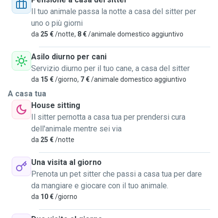
passeggiate quotidiane, momenti di gioco e tanto affetto.
Il tuo animale passa la notte a casa del sitter per
uno o più giorni
*Esperienza*: ho fatto spesso la dog sitter per amici e
da
25 €
/notte,
8 €
/animale domestico aggiuntivo
conoscenti, occupandomi sia di cuccioli pieni di energia che
di cani anziani e più delicati. Sono attenta alle abitudini di
Asilo diurno per cani
ogni animale, ai ritmi alimentari e ai bisogni specifici. Ho
Servizio diurno per il tuo cane, a casa del sitter
dimestichezza anche con le medicine orali, se necessario.
da
15 €
/giorno,
7 €
/animale domestico aggiuntivo
A casa tua
Sono disponibile durante la settimana e nei weekend, per
House sitting
soggiorni brevi o lunghi, anche a domicilio. Vivo a Torino ma
Il sitter pernotta a casa tua per prendersi cura
sono flessibile negli spostamenti.
dell'animale mentre sei via
da
25 €
/notte
Quello che mi distingue è l'amore sincero per gli animali, la
responsabilità e la dolcezza con cui riesco a conquistare
Una visita al giorno
anche I più timidi.
Prenota un pet sitter che passi a casa tua per dare
da mangiare e giocare con il tuo animale.
da
10 €
/giorno