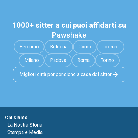
1000+ sitter a cui puoi affidarti su
Pawshake
Bergamo
Bologna
Como
Firenze
Milano
Padova
Roma
Torino
Migliori città per pensione a casa del sitter
Chi siamo
La Nostra Storia
Stampa e Media