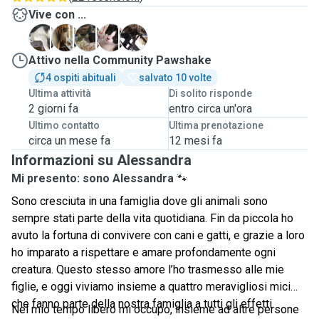
Vive con ...
D
L
M
M
P
Attivo nella Community Pawshake
4 ospiti abituali
salvato 10 volte
Ultima attività
Di solito risponde
2 giorni fa
entro circa un'ora
Ultimo contatto
Ultima prenotazione
circa un mese fa
12 mesi fa
Informazioni su Alessandra
Mi presento: sono Alessandra
🐾
Sono cresciuta in una famiglia dove gli animali sono
sempre stati parte della vita quotidiana. Fin da piccola ho
avuto la fortuna di convivere con cani e gatti, e grazie a loro
ho imparato a rispettare e amare profondamente ogni
creatura. Questo stesso amore l’ho trasmesso alle mie
figlie, e oggi viviamo insieme a quattro meravigliosi mici
che fanno parte della nostra famiglia a tutti gli effetti.
Nel mio tempo libero mi occupo, insieme ad altre persone