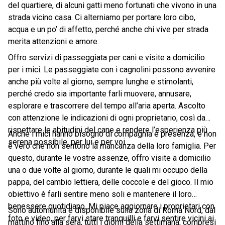
del quartiere, di alcuni gatti meno fortunati che vivono in una
strada vicino casa. Ci alterniamo per portare loro cibo,
acqua e un po’ di affetto, perché anche chi vive per strada
merita attenzioni e amore.
Offro servizi di passeggiata per cani e visite a domicilio
per i mici. Le passeggiate con i cagnolini possono avvenire
anche più volte al giorno, sempre lunghe e stimolanti,
perché credo sia importante farli muovere, annusare,
esplorare e trascorrere del tempo all’aria aperta. Ascolto
con attenzione le indicazioni di ogni proprietario, così da
rispettare le abitudini del cane e rendere l’esperienza più
Anche i mici hanno bisogno di compagnia e presenza, e non
serena possibile, per lui e per voi.
è vero che non sentono la mancanza della loro famiglia. Per
questo, durante le vostre assenze, offro visite a domicilio
una o due volte al giorno, durante le quali mi occupo della
pappa, del cambio lettiera, delle coccole e del gioco. Il mio
obiettivo è farli sentire meno soli e mantenere il loro
benessere quotidiano. Mi piace aggiornare i proprietari con
Sono automunita e disponibile sulla zona di Roma Nord, dal
foto e video, per farvi stare tranquilli e farvi sentire vicini ai
mattino fino alla sera, tutti i giorni della settimana, compresi