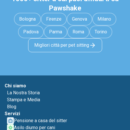
Pawshake
Bologna
Firenze
Genova
Milano
Padova
Parma
Roma
Torino
Migliori città per pet sitting
Chi siamo
La Nostra Storia
Stampa e Media
Blog
Servizi
Pensione a casa del sitter
Asilo diurno per cani