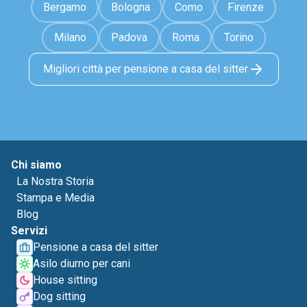
Bergamo
Bologna
Como
Firenze
Milano
Padova
Roma
Torino
Migliori città per pensione a casa del sitter
Chi siamo
La Nostra Storia
Stampa e Media
Blog
Servizi
Pensione a casa del sitter
Asilo diurno per cani
House sitting
Dog sitting