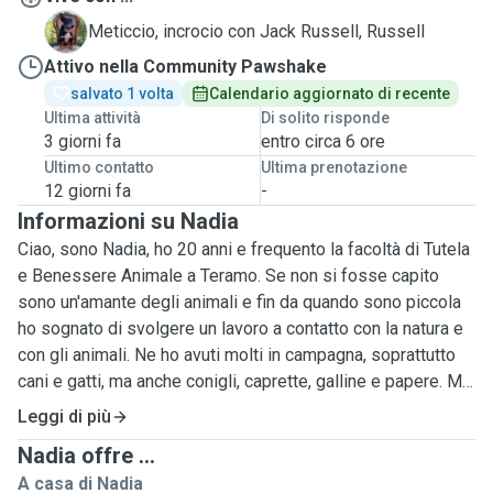
R
Meticcio, incrocio con Jack Russell, Russell
Attivo nella Community Pawshake
salvato 1 volta
Calendario aggiornato di recente
Ultima attività
Di solito risponde
3 giorni fa
entro circa 6 ore
Ultimo contatto
Ultima prenotazione
12 giorni fa
-
Informazioni su Nadia
Ciao, sono Nadia, ho 20 anni e frequento la facoltà di Tutela
e Benessere Animale a Teramo. Se non si fosse capito
sono un'amante degli animali e fin da quando sono piccola
ho sognato di svolgere un lavoro a contatto con la natura e
con gli animali. Ne ho avuti molti in campagna, soprattutto
cani e gatti, ma anche conigli, caprette, galline e papere. Mi
fa stare bene prendermi cura di loro e farli divertire, per
Leggi di più
questo motivo ho deciso di prendermi cura anche di altri
Nadia offre ...
pelosetti oltre ai miei. Ho deciso di di farlo
A casa di Nadia
professionalmente per guadagnare qualche soldino per