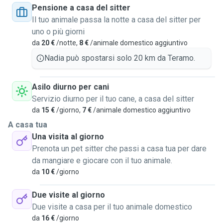
Pensione a casa del sitter
iniziare ad indipendizzarmi e non far pesare tutte le mie
Il tuo animale passa la notte a casa del sitter per
spese universitarie ai miei genitori. Un altro motivo della
uno o più giorni
mia scelta è di poter conoscere meglio il carattere di
da
20 €
/notte,
8 €
/animale domestico aggiuntivo
diversi animali (anche diverse razze di cani) per capire
meglio il loro comportamento dato che tra qualche anno
Nadia può spostarsi solo 20 km da Teramo.
farò un corso di educazione cinofila.
Per ora posso offrire il mio servizio il fine settimana o
Asilo diurno per cani
durante la settimana mettendoci d'accordo per conciliare
Servizio diurno per il tuo cane, a casa del sitter
lezioni, studio e lavoro. Farò fare passeggiate, giochi e
da
15 €
/giorno,
7 €
/animale domestico aggiuntivo
somministrerò cibo secondo le indicazioni del proprietario.
A casa tua
Se mi sceglierete vi ringrazio per la fiducia e il sostegno.
Una visita al giorno
Prenota un pet sitter che passi a casa tua per dare
da mangiare e giocare con il tuo animale.
da
10 €
/giorno
Due visite al giorno
Due visite a casa per il tuo animale domestico
da
16 €
/giorno