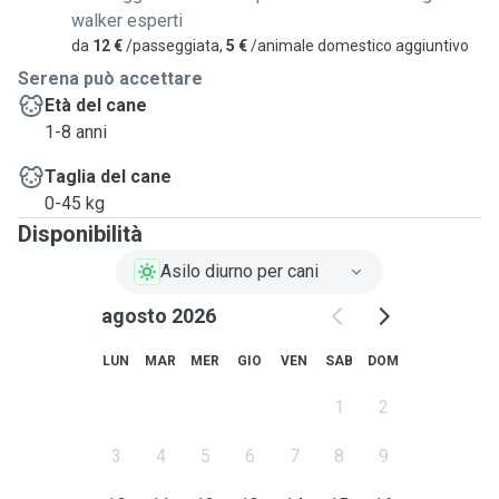
walker esperti
da
12 €
/passeggiata,
5 €
/animale domestico aggiuntivo
Serena può accettare
Età del cane
1-8 anni
Taglia del cane
0-45 kg
Disponibilità
Asilo diurno per cani
agosto 2026
LUN
MAR
MER
GIO
VEN
SAB
DOM
1
2
3
4
5
6
7
8
9