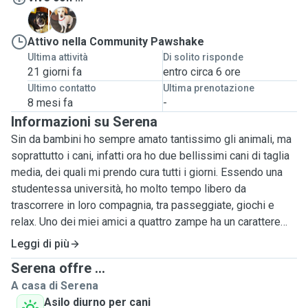
A
R
Attivo nella Community Pawshake
Ultima attività
Di solito risponde
21 giorni fa
entro circa 6 ore
Ultimo contatto
Ultima prenotazione
8 mesi fa
-
Informazioni su Serena
Sin da bambini ho sempre amato tantissimo gli animali, ma
soprattutto i cani, infatti ora ho due bellissimi cani di taglia
media, dei quali mi prendo cura tutti i giorni. Essendo una
studentessa università, ho molto tempo libero da
trascorrere in loro compagnia, tra passeggiate, giochi e
relax. Uno dei miei amici a quattro zampe ha un carattere
non molto socievole con gli altri cani o persone, per cui
Leggi di più
sono pronta a destreggiarmi anche in queste circostanze;
Serena offre ...
mentre l'altro è totalmente l'opposto, è molto docile e
A casa di Serena
socievole e sarà in grando di andare d'accordo con altri
Asilo diurno per cani
cani. Amo molto gli animali, per cui sarei molto felice