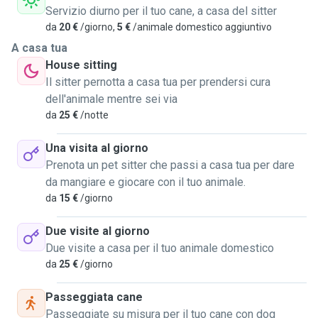
Servizio diurno per il tuo cane, a casa del sitter
potermi prendere cura di loro. Sono disponibile 5 giorni su
da
20 €
/giorno,
5 €
/animale domestico aggiuntivo
7 (dal mercoledì alla domenica) per stare insieme, giocare
e fare tante passeggite con i vostri animali. Avendo a casa
A casa tua
due cani di taglia grande, come ho già detto
House sitting
precedentemente, facciamo lunghe passeggiate e
Il sitter pernotta a casa tua per prendersi cura
giochiamo insieme fuori al mio terrazzo. Per eventuali orari
dell'animale mentre sei via
possiamo metterci d'accordo in qualsiasi momento, per cui
da
25 €
/notte
non esitate a contattarmi. Ciao a tutti a presto.
Una visita al giorno
Prenota un pet sitter che passi a casa tua per dare
da mangiare e giocare con il tuo animale.
da
15 €
/giorno
Due visite al giorno
Due visite a casa per il tuo animale domestico
da
25 €
/giorno
Passeggiata cane
Passeggiate su misura per il tuo cane con dog