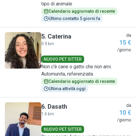
tipo di animale
Calendario aggiornato di recente
Ultimo contatto 5 giorni fa
5
.
Caterina
da
15 €
0.9 km
C
/giorno
NUOVO PET SITTER
Non c'è cane o gatto che non ami.
Automunita, referenziata.
Calendario aggiornato di recente
Ultima attività oggi
6
.
Dasath
da
10 €
1.6 km
D
/giorno
NUOVO PET SITTER