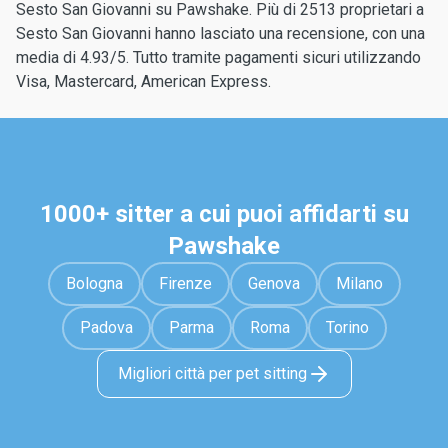
Sesto San Giovanni su Pawshake. Più di 2513 proprietari a
Sesto San Giovanni hanno lasciato una recensione, con una
media di 4.93/5. Tutto tramite pagamenti sicuri utilizzando
Visa, Mastercard, American Express.
1000+ sitter a cui puoi affidarti su
Pawshake
Bologna
Firenze
Genova
Milano
Padova
Parma
Roma
Torino
Migliori città per pet sitting