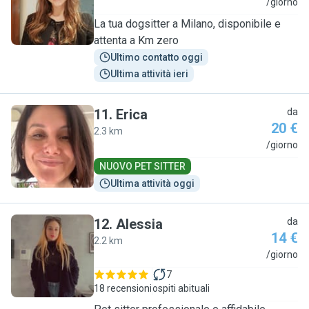
E
/giorno
La tua dogsitter a Milano, disponibile e
attenta a Km zero
Ultimo contatto oggi
Ultima attività ieri
11
.
Erica
da
20 €
2.3 km
E
/giorno
NUOVO PET SITTER
Ultima attività oggi
12
.
Alessia
da
14 €
2.2 km
A
/giorno
7
18 recensioni
ospiti abituali