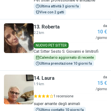
Pet sitter professionale e affidabile
Ultima attività 3 giorni fa
Vive con 2 gatti
13
.
Roberta
da
10 €
2.2 km
R
/giorno
NUOVO PET SITTER
Cat Sitter Sesto S. Giovanni e limitrofi
Calendario aggiornato di recente
Ultima prenotazione 10 giorni fa
14
.
Laura
da
15 €
1.9 km
L
/giorno
1 recensione
super amante degli animali
Ultimo contatto 10 giorni fa