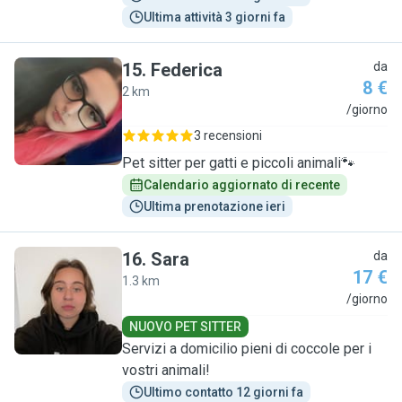
Ultima attività 3 giorni fa
15
.
Federica
da
8 €
2 km
F
/giorno
3 recensioni
Pet sitter per gatti e piccoli animali🐾
Calendario aggiornato di recente
Ultima prenotazione ieri
16
.
Sara
da
17 €
1.3 km
S
/giorno
NUOVO PET SITTER
Servizi a domicilio pieni di coccole per i
vostri animali!
Ultimo contatto 12 giorni fa