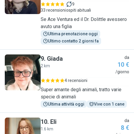
9
33 recensioni
ospiti abituali
Se Ace Ventura ed il Dr. Dolittle avessero
avuto una figlia
Ultima prenotazione oggi
Ultimo contatto 2 giorni fa
9
.
Giada
da
10 €
2 km
G
/giorno
4 recensioni
Super amante degli animali, tratto varie
specie di animali
Ultima attività oggi
Vive con 1 cane
10
.
Eli
da
8 €
1.6 km