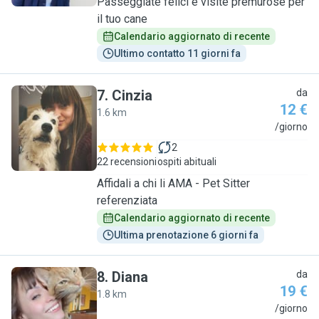
Passeggiate felici e visite premurose per
il tuo cane
Calendario aggiornato di recente
Ultimo contatto 11 giorni fa
7
.
Cinzia
da
12 €
1.6 km
C
/giorno
2
22 recensioni
ospiti abituali
Affidali a chi li AMA - Pet Sitter
referenziata
Calendario aggiornato di recente
Ultima prenotazione 6 giorni fa
8
.
Diana
da
19 €
1.8 km
D
/giorno