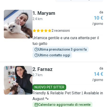
1
.
Maryam
da
10 €
2.4 km
M
/giorno
2 recensioni
Un’amica gentile e una cura attenta per il
tuo gatto
Ultima prenotazione 3 giorni fa
Ultimo contatto oggi
2
.
Farnaz
da
14 €
2.7 km
F
/giorno
NUOVO PET SITTER
Friendly & Reliable Pet Sitter | Available in
August 🐾
Calendario aggiornato di recente