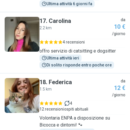
Ultima attività 6 giorni fa
17
.
Carolina
da
10 €
2.2 km
C
/giorno
4 recensioni
offro servizio di catsitting e dogsitter
Ultima attività ieri
Di solito risponde entro poche ore
18
.
Federica
da
12 €
1.5 km
F
/giorno
4
12 recensioni
ospiti abituali
Volontaria ENPA a disposizione su
Bicocca e dintorni! 🐾