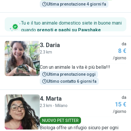
Ultima prenotazione 4 giorni fa
Tu e il tuo animale domestico siete in buone mani
quando
prenoti e paghi su Pawshake
.
3
.
Daria
da
8 €
2.3 km
D
/giorno
Con un animale la vita è più bella!!!
Ultima prenotazione oggi
Ultimo contatto 6 giorni fa
4
.
Marta
da
15 €
2.3 km - Milano
M
/giorno
NUOVO PET SITTER
Biologa offre un rifugio sicuro per ogni