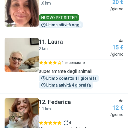
20 €
1.6 km
E
/giorno
NUOVO PET SITTER
Ultima attività oggi
11
.
Laura
da
15 €
2 km
L
/giorno
1 recensione
super amante degli animali
Ultimo contatto 11 giorni fa
Ultima attività 4 giorni fa
12
.
Federica
da
12 €
1.1 km
F
/giorno
4