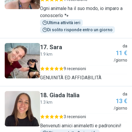
Ogni animale ha il suo modo, io imparo a
conoscerlo 🐾
Ultima attività ieri
Di solito risponde entro un giorno
17
.
Sara
da
11 €
1.9 km
S
/giorno
9 recensioni
GENUINITÀ ED AFFIDABILITÀ
18
.
Giada Italia
da
13 €
1.3 km
G
/giorno
3 recensioni
Benvenuti amici animaletti e padroncini!