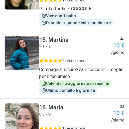
1 recensione
Parola d’ordine: COCCOLE
Vive con 1 gatto
Di solito risponde entro poche ore
15
.
Martina
da
10 €
2.1 km
M
/giorno
2 recensioni
Compagnia, sicurezza e coccole: il meglio
per il tuo amico
Calendario aggiornato di recente
Ultimo contatto 6 giorni fa
16
.
Maria
da
10 €
0.8 km
M
/giorno
1 recensione