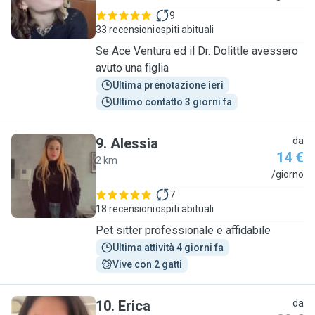
9
33 recensioni
ospiti abituali
Se Ace Ventura ed il Dr. Dolittle avessero
avuto una figlia
Ultima prenotazione ieri
Ultimo contatto 3 giorni fa
9
.
Alessia
da
14 €
2 km
A
/giorno
7
18 recensioni
ospiti abituali
Pet sitter professionale e affidabile
Ultima attività 4 giorni fa
Vive con 2 gatti
10
.
Erica
da