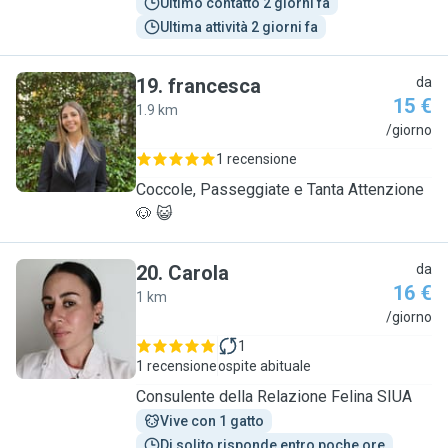
Ultimo contatto 2 giorni fa
Ultima attività 2 giorni fa
19
.
francesca
da
15 €
1.9 km
F
/giorno
1 recensione
Coccole, Passeggiate e Tanta Attenzione
🐶 😺
20
.
Carola
da
16 €
1 km
C
/giorno
1
1 recensione
ospite abituale
Consulente della Relazione Felina SIUA
Vive con 1 gatto
Di solito risponde entro poche ore