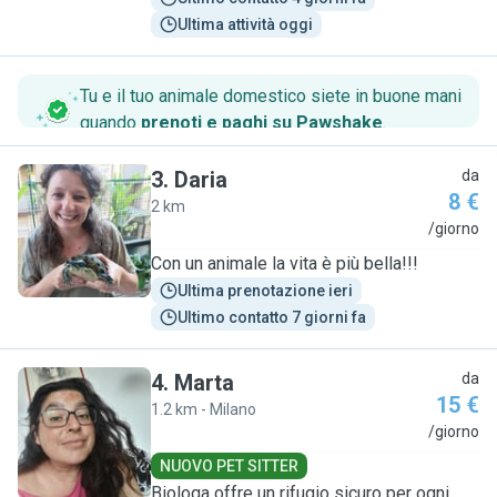
Ultima attività oggi
Tu e il tuo animale domestico siete in buone mani
quando
prenoti e paghi su Pawshake
.
3
.
Daria
da
8 €
2 km
D
/giorno
Con un animale la vita è più bella!!!
Ultima prenotazione ieri
Ultimo contatto 7 giorni fa
4
.
Marta
da
15 €
1.2 km - Milano
M
/giorno
NUOVO PET SITTER
Biologa offre un rifugio sicuro per ogni