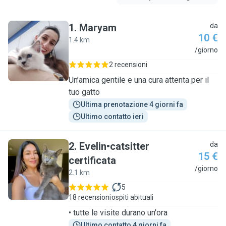
1
.
Maryam
da
10 €
1.4 km
M
/giorno
2 recensioni
Un’amica gentile e una cura attenta per il
tuo gatto
Ultima prenotazione 4 giorni fa
Ultimo contatto ieri
2
.
Evelin•catsitter
da
15 €
certificata
E
/giorno
2.1 km
5
18 recensioni
ospiti abituali
• tutte le visite durano un'ora
Ultimo contatto 4 giorni fa