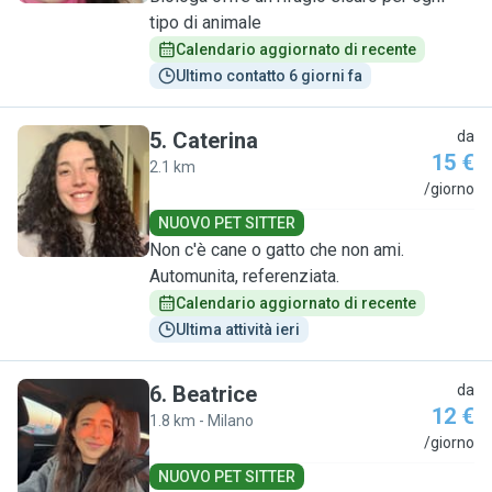
tipo di animale
Calendario aggiornato di recente
Ultimo contatto 6 giorni fa
5
.
Caterina
da
15 €
2.1 km
C
/giorno
NUOVO PET SITTER
Non c'è cane o gatto che non ami.
Automunita, referenziata.
Calendario aggiornato di recente
Ultima attività ieri
6
.
Beatrice
da
12 €
1.8 km - Milano
B
/giorno
NUOVO PET SITTER