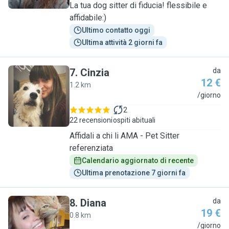
La tua dog sitter di fiducia! flessibile e
affidabile:)
Ultimo contatto oggi
Ultima attività 2 giorni fa
7
.
Cinzia
da
12 €
1.2 km
C
/giorno
2
22 recensioni
ospiti abituali
Affidali a chi li AMA - Pet Sitter
referenziata
Calendario aggiornato di recente
Ultima prenotazione 7 giorni fa
8
.
Diana
da
19 €
0.8 km
D
/giorno