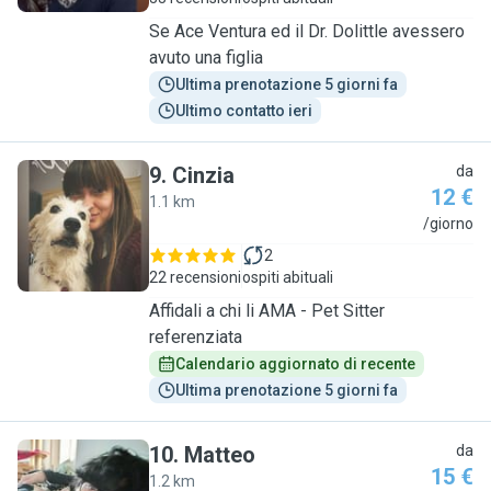
Se Ace Ventura ed il Dr. Dolittle avessero
avuto una figlia
Ultima prenotazione 5 giorni fa
Ultimo contatto ieri
9
.
Cinzia
da
12 €
1.1 km
C
/giorno
2
22 recensioni
ospiti abituali
Affidali a chi li AMA - Pet Sitter
referenziata
Calendario aggiornato di recente
Ultima prenotazione 5 giorni fa
10
.
Matteo
da
15 €
1.2 km