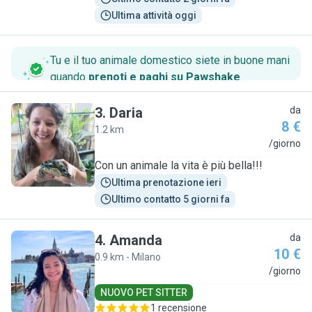
Ultima attività oggi
Tu e il tuo animale domestico siete in buone mani
quando
prenoti e paghi su Pawshake
.
3
.
Daria
da
8 €
1.2 km
D
/giorno
Con un animale la vita è più bella!!!
Ultima prenotazione ieri
Ultimo contatto 5 giorni fa
4
.
Amanda
da
10 €
0.9 km - Milano
A
/giorno
NUOVO PET SITTER
1 recensione