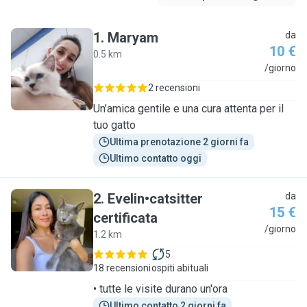
1
.
Maryam
da
10 €
0.5 km
M
/giorno
2 recensioni
Un’amica gentile e una cura attenta per il
tuo gatto
Ultima prenotazione 2 giorni fa
Ultimo contatto oggi
2
.
Evelin•catsitter
da
15 €
certificata
E
/giorno
1.2 km
5
18 recensioni
ospiti abituali
• tutte le visite durano un'ora
Ultimo contatto 2 giorni fa