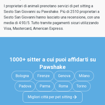
I proprietari di animali prenotano servizi di pet sitting a
Sesto San Giovanni su Pawshake. Più di 2510 proprietari a
Sesto San Giovanni hanno lasciato una recensione, con una
media di 4.93/5. Tutto tramite pagamenti sicuri utilizzando
Visa, Mastercard, American Express.
1000+ sitter a cui puoi affidarti su
Pawshake
Bologna
Firenze
Genova
Milano
Padova
Parma
Roma
Torino
Migliori città per pet sitting