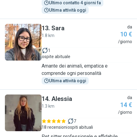
Ultimo contatto 4 giorni fa
Ultima attività oggi
13
.
Sara
da
10 €
1.8 km
S
/giorno
1
ospite abituale
Amante dei animali, empatica e
comprende ogni personalità
Ultima attività oggi
14
.
Alessia
da
14 €
1.3 km
A
/giorno
7
18 recensioni
ospiti abituali
Pet sitter professionale e affidabile