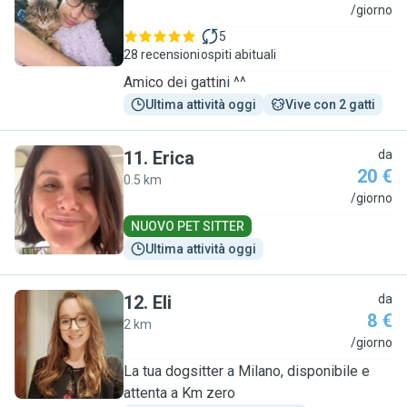
M
/giorno
5
28 recensioni
ospiti abituali
Amico dei gattini ^^
Ultima attività oggi
Vive con 2 gatti
11
.
Erica
da
20 €
0.5 km
E
/giorno
NUOVO PET SITTER
Ultima attività oggi
12
.
Eli
da
8 €
2 km
E
/giorno
La tua dogsitter a Milano, disponibile e
attenta a Km zero