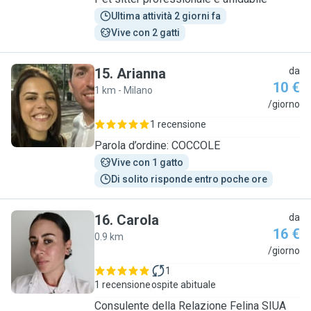
Ultima attività 2 giorni fa
Vive con 2 gatti
15
.
Arianna
da
10 €
1 km - Milano
A
/giorno
1 recensione
Parola d’ordine: COCCOLE
Vive con 1 gatto
Di solito risponde entro poche ore
16
.
Carola
da
16 €
0.9 km
C
/giorno
1
1 recensione
ospite abituale
Consulente della Relazione Felina SIUA