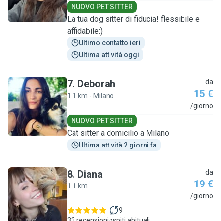
NUOVO PET SITTER
La tua dog sitter di fiducia! flessibile e
affidabile:)
Ultimo contatto ieri
Ultima attività oggi
7
.
Deborah
da
15 €
1.1 km - Milano
D
/giorno
NUOVO PET SITTER
Cat sitter a domicilio a Milano
Ultima attività 2 giorni fa
8
.
Diana
da
19 €
1.1 km
D
/giorno
9
33 recensioni
ospiti abituali