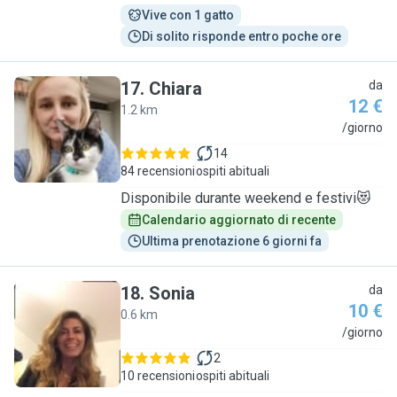
Vive con 1 gatto
Di solito risponde entro poche ore
17
.
Chiara
da
12 €
1.2 km
C
/giorno
14
84 recensioni
ospiti abituali
Disponibile durante weekend e festivi😻
Calendario aggiornato di recente
Ultima prenotazione 6 giorni fa
18
.
Sonia
da
10 €
0.6 km
S
/giorno
2
10 recensioni
ospiti abituali