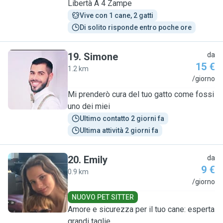
Libertà A 4 Zampe
Vive con 1 cane, 2 gatti
Di solito risponde entro poche ore
19
.
Simone
da
15 €
1.2 km
S
/giorno
Mi prenderò cura del tuo gatto come fossi
uno dei miei
Ultimo contatto 2 giorni fa
Ultima attività 2 giorni fa
20
.
Emily
da
9 €
0.9 km
E
/giorno
NUOVO PET SITTER
Amore e sicurezza per il tuo cane: esperta
grandi taglie