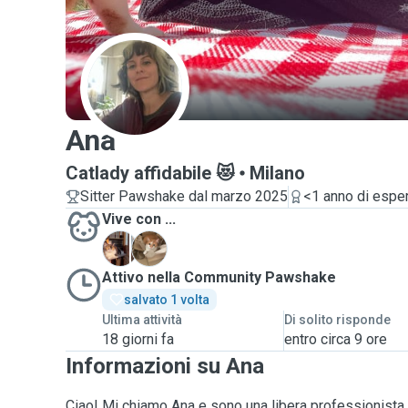
A
Ana
Catlady affidabile 😻
Milano
Sitter Pawshake dal marzo 2025
<1 anno di espe
Vive con ...
N
P
Attivo nella Community Pawshake
salvato 1 volta
Ultima attività
Di solito risponde
18 giorni fa
entro circa 9 ore
Informazioni su Ana
Ciao! Mi chiamo Ana e sono una libera professionista pe