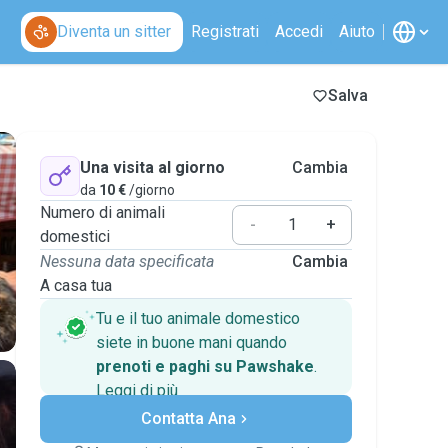
Diventa un sitter
Registrati
Accedi
Aiuto
Salva
Una visita al giorno
Cambia
da
10 €
/giorno
Numero di animali
-
+
domestici
Nessuna data specificata
Cambia
A casa tua
Tu e il tuo animale domestico
siete in buone mani quando
prenoti e paghi su Pawshake
.
Leggi di più
Pagamenti sicuri
Contatta Ana
Assistenza se i piani
cambiano