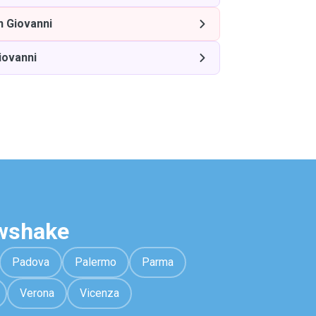
n Giovanni
iovanni
awshake
Padova
Palermo
Parma
Verona
Vicenza