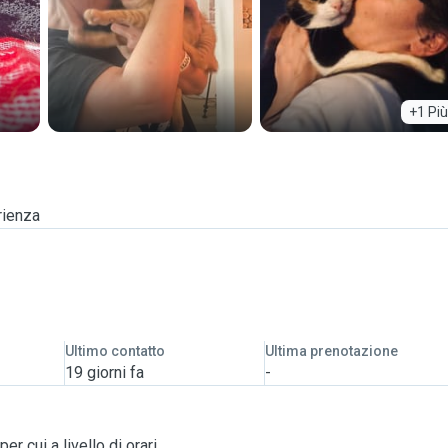
+1 Più
rienza
Ultimo contatto
Ultima prenotazione
19 giorni fa
-
r cui a livello di orari