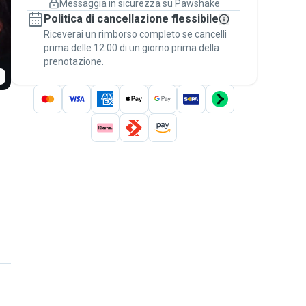
Messaggia in sicurezza su Pawshake
Prenotazioni coperte
Politica di cancellazione flessibile
Stai su Pawshake - dal primo messaggio al
Riceverai un rimborso completo se cancelli
pagamento - per attivare la
Garanzia
prima delle 12:00 di un giorno prima della
Pawshake
.
prenotazione.