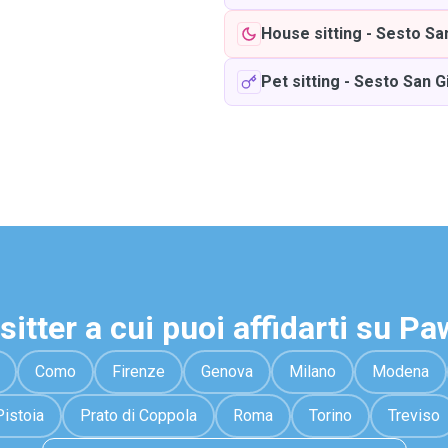
House sitting
-
Sesto Sa
Pet sitting
-
Sesto San G
sitter a cui puoi affidarti su P
Como
Firenze
Genova
Milano
Modena
Pistoia
Prato di Coppola
Roma
Torino
Treviso