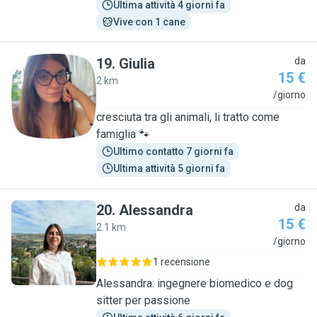
Ultima attività 4 giorni fa
Vive con 1 cane
19
.
Giulia
da
15 €
2 km
G
/giorno
cresciuta tra gli animali, li tratto come
famiglia 🐾
Ultimo contatto 7 giorni fa
Ultima attività 5 giorni fa
20
.
Alessandra
da
15 €
2.1 km
A
/giorno
1 recensione
Alessandra: ingegnere biomedico e dog
sitter per passione