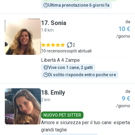
Ultima prenotazione 6 giorni fa
17
.
Sonia
da
10 €
1.8 km
S
/giorno
2
10 recensioni
ospiti abituali
Libertà A 4 Zampe
Vive con 1 cane, 2 gatti
Di solito risponde entro poche ore
18
.
Emily
da
9 €
2 km
E
/giorno
NUOVO PET SITTER
Amore e sicurezza per il tuo cane: esperta
grandi taglie