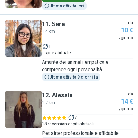
Ultima attività ieri
11
.
Sara
da
10 €
1.4 km
S
/giorno
1
ospite abituale
Amante dei animali, empatica e
comprende ogni personalità
Ultima attività 9 giorni fa
12
.
Alessia
da
14 €
1.7 km
A
/giorno
7
18 recensioni
ospiti abituali
Pet sitter professionale e affidabile