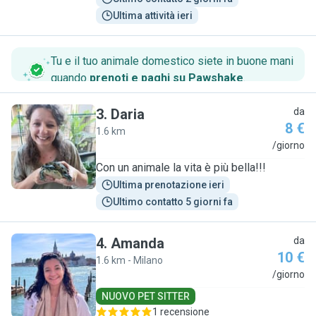
Ultima attività ieri
Tu e il tuo animale domestico siete in buone mani
quando
prenoti e paghi su Pawshake
.
3
.
Daria
da
8 €
1.6 km
D
/giorno
Con un animale la vita è più bella!!!
Ultima prenotazione ieri
Ultimo contatto 5 giorni fa
4
.
Amanda
da
10 €
1.6 km - Milano
A
/giorno
NUOVO PET SITTER
1 recensione