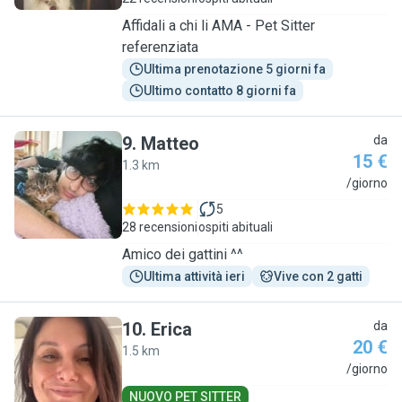
Affidali a chi li AMA - Pet Sitter
referenziata
Ultima prenotazione 5 giorni fa
Ultimo contatto 8 giorni fa
9
.
Matteo
da
15 €
1.3 km
M
/giorno
5
28 recensioni
ospiti abituali
Amico dei gattini ^^
Ultima attività ieri
Vive con 2 gatti
10
.
Erica
da
20 €
1.5 km
E
/giorno
NUOVO PET SITTER