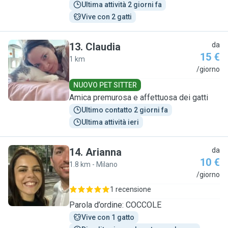
Ultima attività 2 giorni fa
Vive con 2 gatti
13
.
Claudia
da
15 €
1 km
C
/giorno
NUOVO PET SITTER
Amica premurosa e affettuosa dei gatti
Ultimo contatto 2 giorni fa
Ultima attività ieri
14
.
Arianna
da
10 €
1.8 km - Milano
A
/giorno
1 recensione
Parola d’ordine: COCCOLE
Vive con 1 gatto