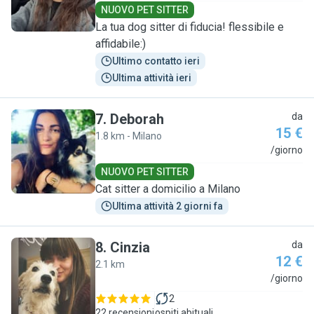
NUOVO PET SITTER
La tua dog sitter di fiducia! flessibile e
affidabile:)
Ultimo contatto ieri
Ultima attività ieri
7
.
Deborah
da
15 €
1.8 km - Milano
D
/giorno
NUOVO PET SITTER
Cat sitter a domicilio a Milano
Ultima attività 2 giorni fa
8
.
Cinzia
da
12 €
2.1 km
C
/giorno
2
22 recensioni
ospiti abituali