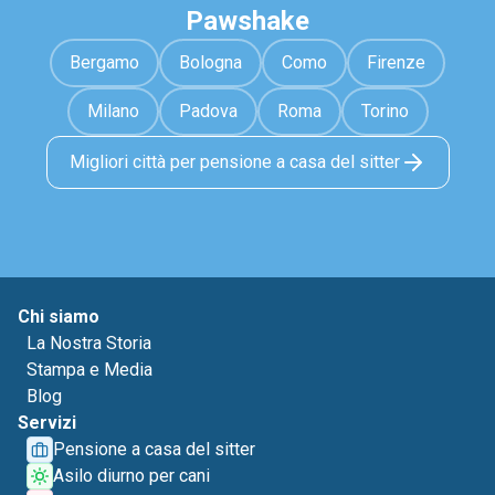
Pawshake
Bergamo
Bologna
Como
Firenze
Milano
Padova
Roma
Torino
Migliori città per pensione a casa del sitter
Chi siamo
La Nostra Storia
Stampa e Media
Blog
Servizi
Pensione a casa del sitter
Asilo diurno per cani