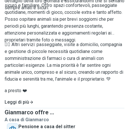
dettaglio della loro giornata e assicurandomi che si sentano
sicuro e familiare. Offro spazi confortevoli, passeggiate
sempre amati e sicuri.
quotidiane, momenti di gioco, coccole extra e tanto affetto.
Posso ospitare animali sia per brevi soggiorni che per
periodi più lunghi, garantendo presenza costante,
attenzione personalizzata e aggiornamenti regolari ai
proprietari tramite foto o messaggi.
🚶‍♂️ Altri servizi: passeggiate, visite a domicilio, compagnia
e gestione di piccole necessità quotidiane come
somministrazione di farmaci o cura di animali con
particolari esigenze. La mia priorità è far sentire ogni
animale unico, compreso e al sicuro, creando un rapporto di
fiducia e serenità tra me, l’animale e il proprietario. 💚
a presto ❤️
Leggi di più
Gianmarco offre ...
A casa di Gianmarco
Pensione a casa del sitter