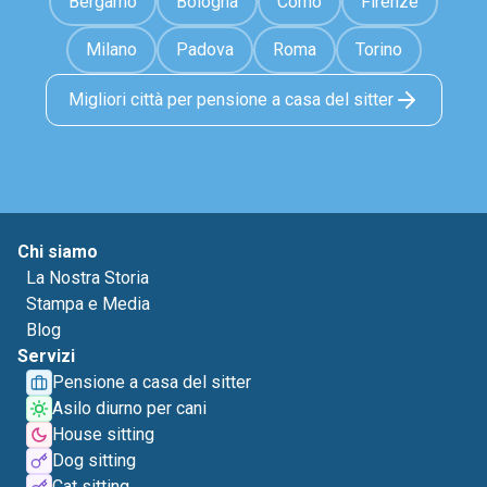
Bergamo
Bologna
Como
Firenze
Milano
Padova
Roma
Torino
Migliori città per pensione a casa del sitter
Chi siamo
La Nostra Storia
Stampa e Media
Blog
Servizi
Pensione a casa del sitter
Asilo diurno per cani
House sitting
Dog sitting
Cat sitting