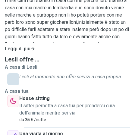
i miei cani non stanno in casa con me perché loro stanno a
casa con mia madre in lombardia e io sono dovuto venire
nelle marche e purtroppo non li ho potuti portare con me
però loro sono super giocherelloni,inizialmente è stato un
po difficile farli adattare a stare insieme però dopo un po di
giorni hanno fatto tutto da loro e ovviamente anche con
l'aiuto mio e di mia madre ora vanno d'accordo.
Leggi di più
Lesli offre ...
A casa di Lesli
Lesli al momento non offre servizi a casa propria.
A casa tua
House sitting
Il sitter pernotta a casa tua per prendersi cura
dell'animale mentre sei via
da
25 €
/notte
Una visita al giorno