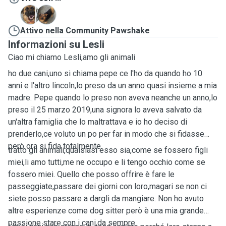
L
P
Attivo nella Community Pawshake
Informazioni su Lesli
Ciao mi chiamo Lesli,amo gli animali
ho due cani,uno si chiama pepe ce l'ho da quando ho 10
anni e l'altro lincoln,lo preso da un anno quasi insieme a mia
madre. Pepe quando lo preso non aveva neanche un anno,lo
preso il 25 marzo 2019,una signora lo aveva salvato da
un'altra famiglia che lo maltrattava e io ho deciso di
prenderlo,ce voluto un po per far in modo che si fidasse
però ora si fida totalmente.
tratto gli animali,qualsiasi esso sia,come se fossero figli
miei,li amo tutti,me ne occupo e li tengo occhio come se
fossero miei. Quello che posso offrire è fare le
passeggiate,passare dei giorni con loro,magari se non ci
siete posso passare a dargli da mangiare. Non ho avuto
altre esperienze come dog sitter però è una mia grande
passione stare con i cani,da sempre