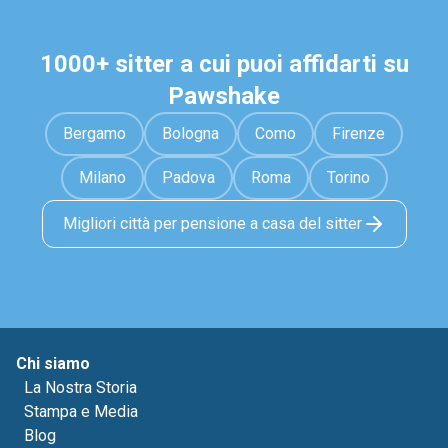
1000+ sitter a cui puoi affidarti su
Pawshake
Bergamo
Bologna
Como
Firenze
Milano
Padova
Roma
Torino
Migliori città per pensione a casa del sitter
Chi siamo
La Nostra Storia
Stampa e Media
Blog