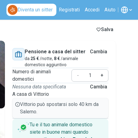
Diventa un sitter
Registrati
Accedi
Aiuto
Salva
Pensione a casa del sitter
Cambia
da
25 €
/notte,
8 €
/animale
domestico aggiuntivo
Numero di animali
-
+
domestici
Nessuna data specificata
Cambia
A casa di Vittorio
Vittorio può spostarsi solo 40 km da
Salerno.
Tu e il tuo animale domestico
siete in buone mani quando