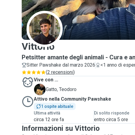
V
Vittorio
Petsitter amante degli animali - Cura e 
Sitter Pawshake dal marzo 2026
<1 anno di espe
(
2 recensioni
)
Vive con ...
T
Gatto, Teodoro
Attivo nella Community Pawshake
1 ospite abituale
Ultima attività
Di solito risponde
circa 12 ore fa
entro circa 5 ore
Informazioni su Vittorio