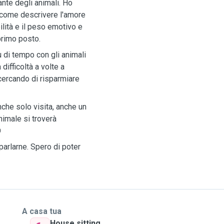
ante degli animali. Ho
o come descrivere l'amore
lità e il peso emotivo e
primo posto.
ù di tempo con gli animali
ifficoltà a volte a
cercando di risparmiare
che solo visita, anche un
nimale si troverà

arlarne. Spero di poter
A casa tua
House sitting