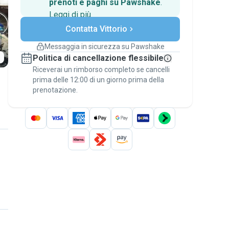
prenoti e paghi su Pawshake
.
Leggi di più
Pagamenti sicuri
Contatta Vittorio
Assistenza se i piani
cambiano
Messaggia in sicurezza su Pawshake
Prenotazioni coperte
Politica di cancellazione flessibile
Stai su Pawshake - dal primo messaggio al
Riceverai un rimborso completo se cancelli
pagamento - per attivare la
Garanzia
prima delle 12:00 di un giorno prima della
Pawshake
.
prenotazione.