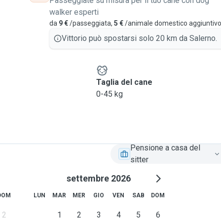
Passeggiate su misura per il tuo cane con dog
walker esperti
da
9 €
/passeggiata,
5 €
/animale domestico aggiuntiv
Vittorio può spostarsi solo 20 km da Salerno.
e
Taglia del cane
0-45 kg
Pensione a casa del
sitter
settembre 2026
DOM
LUN
MAR
MER
GIO
VEN
SAB
DOM
2
1
2
3
4
5
6