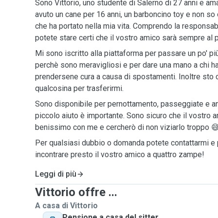
Sono Vittorio, uno studente di Salerno di 27 anni e am
avuto un cane per 16 anni, un barboncino toy e non s
che ha portato nella mia vita. Comprendo la responsabi
potete stare certi che il vostro amico sarà sempre al 
Mi sono iscritto alla piattaforma per passare un po' pi
perchè sono meravigliosi e per dare una mano a chi ha d
prendersene cura a causa di spostamenti. Inoltre sto 
qualcosina per trasferirmi.
Sono disponibile per pernottamento, passeggiate e an
piccolo aiuto è importante. Sono sicuro che il vostro a
benissimo con me e cercherò di non viziarlo troppo 
Per qualsiasi dubbio o domanda potete contattarmi e p
incontrare presto il vostro amico a quattro zampe!
Leggi di più
Vittorio offre ...
A casa di Vittorio
Pensione a casa del sitter