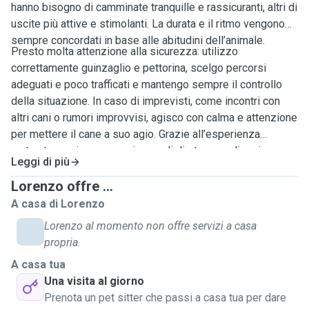
hanno bisogno di camminate tranquille e rassicuranti, altri di
uscite più attive e stimolanti. La durata e il ritmo vengono
sempre concordati in base alle abitudini dell’animale.
Presto molta attenzione alla sicurezza: utilizzo
correttamente guinzaglio e pettorina, scelgo percorsi
adeguati e poco trafficati e mantengo sempre il controllo
della situazione. In caso di imprevisti, come incontri con
altri cani o rumori improvvisi, agisco con calma e attenzione
per mettere il cane a suo agio. Grazie all’esperienza
maturata, so riconoscere i segnali di stress o disagio e
Leggi di più
adattare la passeggiata di conseguenza. Il mio obiettivo è
offrire un servizio affidabile, sereno e rispettoso del
Lorenzo offre ...
benessere di ogni cane.
A casa di Lorenzo
Lorenzo al momento non offre servizi a casa
propria.
A casa tua
Una visita al giorno
Prenota un pet sitter che passi a casa tua per dare