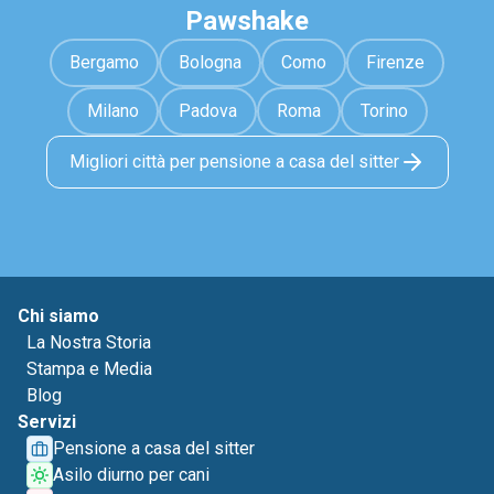
Pawshake
Bergamo
Bologna
Como
Firenze
Milano
Padova
Roma
Torino
Migliori città per pensione a casa del sitter
Chi siamo
La Nostra Storia
Stampa e Media
Blog
Servizi
Pensione a casa del sitter
Asilo diurno per cani