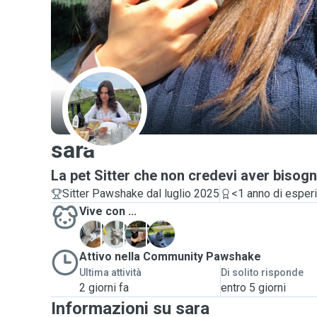
S
sara
La pet Sitter che non credevi aver bisogn
Sitter Pawshake dal luglio 2025
<1 anno di esper
Vive con ...
K
M
P
N
Attivo nella Community Pawshake
Ultima attività
Di solito risponde
2 giorni fa
entro 5 giorni
Informazioni su sara