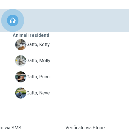
Animali residenti
K
Gatto, Ketty
M
Gatto, Molly
P
Gatto, Pucci
N
Gatto, Neve
ato via SMS
Verificato via Stripe