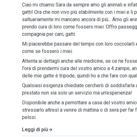
Ciao mi chiamo Sara da sempre amo gli animali e infatt
gatti! Ora che non vivo più stabilmente con i miei e l
saltuariamente mi mancano ancora di più... Amo gli an
prendo cura di loro come fossero miei. Offro passeggia
compagnia per cani, gatti.
Mi piacerebbe passare del tempo con loro coccolarli e
come se fossero i miei.
Attenta ai dettagli anche alle medicine, se ce ne fos
l'ora di prendermi cura del vostro amico a 4 zampe, a
delle mie gatte è tripode, quindi ho a che fare con qual
Qualsiasi esigenza chiediate cercherò di soddisfarla a
prestato non sia solo un servizio ma un'esperienza!
Disponibile anche a pernottare a casa del vostro ami
stressarlo altresì a venire di mattina o di sera per far 
pelosi.
Leggi di più