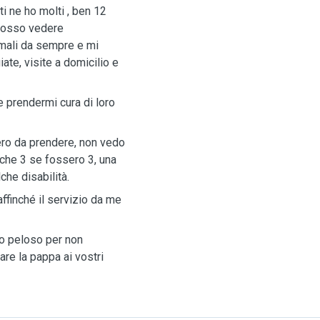
i ne ho molti , ben 12
i posso vedere
imali da sempre e mi
te, visite a domicilio e
 prendermi cura di loro
sero da prendere, non vedo
nche 3 se fossero 3, una
che disabilità.
ffinché il servizio da me
co peloso per non
fare la pappa ai vostri