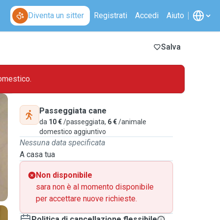
Diventa un sitter
Registrati
Accedi
Aiuto
Salva
omestico.
Passeggiata cane
da
10 €
/passeggiata,
6 €
/animale
domestico aggiuntivo
Nessuna data specificata
A casa tua
Non disponibile
sara non è al momento disponibile
per accettare nuove richieste.
Politica di cancellazione flessibile