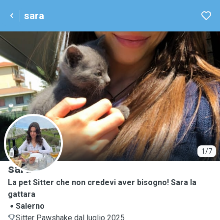
sara
S
1/7
sara
La pet Sitter che non credevi aver bisogno! Sara la
gattara
Salerno
Sitter Pawshake dal luglio 2025