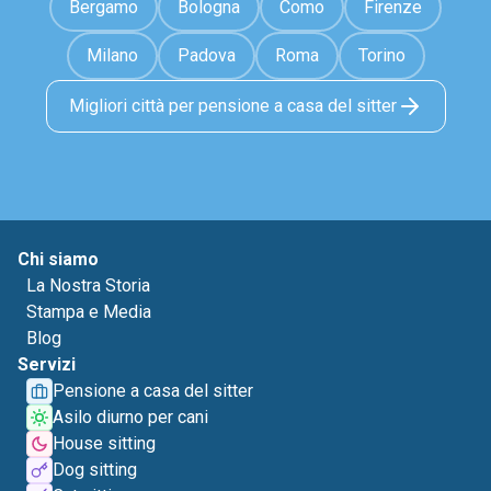
Bergamo
Bologna
Como
Firenze
Milano
Padova
Roma
Torino
Migliori città per pensione a casa del sitter
Chi siamo
La Nostra Storia
Stampa e Media
Blog
Servizi
Pensione a casa del sitter
Asilo diurno per cani
House sitting
Dog sitting