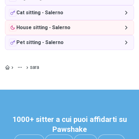
Cat sitting
-
Salerno
House sitting
-
Salerno
Pet sitting
-
Salerno
sara
1000+ sitter a cui puoi affidarti su
Pawshake