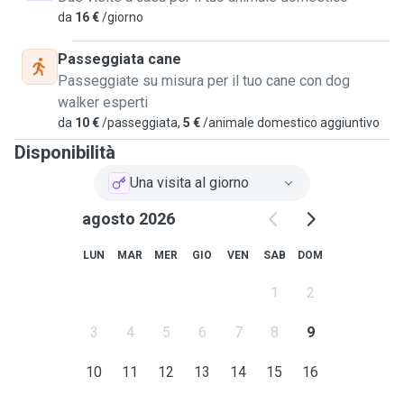
da
16 €
/giorno
Passeggiata cane
Passeggiate su misura per il tuo cane con dog
walker esperti
da
10 €
/passeggiata,
5 €
/animale domestico aggiuntivo
Disponibilità
Una visita al giorno
agosto 2026
LUN
MAR
MER
GIO
VEN
SAB
DOM
1
2
3
4
5
6
7
8
9
10
11
12
13
14
15
16