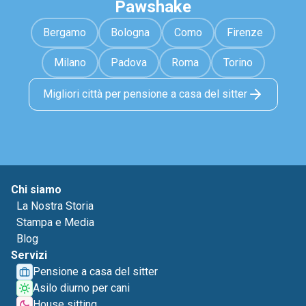
Pawshake
Bergamo
Bologna
Como
Firenze
Milano
Padova
Roma
Torino
Migliori città per pensione a casa del sitter
Chi siamo
La Nostra Storia
Stampa e Media
Blog
Servizi
Pensione a casa del sitter
Asilo diurno per cani
House sitting