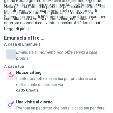
giorno.Posso gestire anche cani di taglia media-grande.
rimanere da voi per più ore per non lasciarli troppo tempo
Nella galleria foto sono presente principalmente io con la
da soli . Vivo in un appartamento nel centro storico di
mia cagnolina Bardot. Per qualsiasi informazione o
Salerno e in meno di 500 metri raggiungo il lungomare per
curiosità sono a vostra disposizione, non esitate a
poter far passeggiare i vostri cagnolini. Ad 1 km da qui
contattarmi! :)
invece è presente un parco con un' aria adibita allo
Leggi di più
sgambamento cani dove potrei portare il vostro cane a
Emanuela offre ...
giocare e correre un po'. Trascorrere del tempo con i cani mi
A casa di Emanuela
rende felice, li reputo parte integrante di una famiglia. Ho
Emanuela al momento non offre servizi a casa
esperienza come dog sitter da poco più di quattro anni ed
propria.
ogni cane conosciuto lo porto nel cuore, in breve tempo
cerco di creare un legame e mi ci affeziono subito .
A casa tua
House sitting
Il sitter pernotta a casa tua per prendersi cura
dell'animale mentre sei via
da
35 €
/notte
Una visita al giorno
Prenota un pet sitter che passi a casa tua per dare