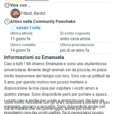
Vive con ...
B
Pitbull, Bardot
Attivo nella Community Pawshake
salvato 1 volta
Ultima attività
Di solito risponde
11 giorni fa
entro circa un'ora
Ultimo contatto
Ultima prenotazione
14 giorni fa
più di un anno fa
Informazioni su Emanuela
Ciao a tutti ! Mi chiamo Emanuela e sono una studentessa
universitaria. Amante degli animali sin da piccola, mi piace
molto trascorrere del tempo con loro. Vivo con un pittbull da
5 anni, per questo motivo non posso mettere a
disposizione la mia casa per ospitare i vostri amici a
quattro zampe. Sono disponibile però per portare a spasso
i vostri cani e anche per visite a domicilio per dar loro da
Sono molto flessibile con gli orari, disposta a portarli in giro
mangiare, giocarci e accudirli. Sono disponibile anche per
sia di mattina che nel pomeriggio, anche più volte al
prendermi cura dei vostri gattini. Se è necessario posso